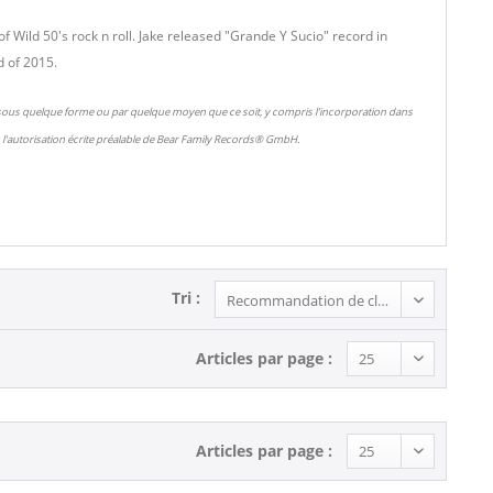
of Wild 50's rock n roll. Jake released "Grande Y Sucio" record in
d of 2015.
 sous quelque forme ou par quelque moyen que ce soit, y compris l'incorporation dans
l'autorisation écrite préalable de Bear Family Records® GmbH.
Tri :
Articles par page :
Articles par page :