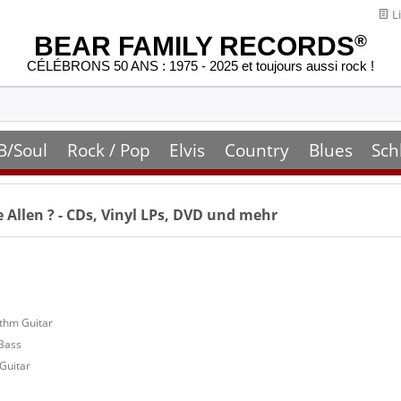
Li
BEAR FAMILY RECORDS
®
CÉLÉBRONS 50 ANS : 1975 - 2025 et toujours aussi rock !
B/Soul
Rock / Pop
Elvis
Country
Blues
Sch
e Allen
? - CDs, Vinyl LPs, DVD und mehr
ythm Guitar
 Bass
Guitar