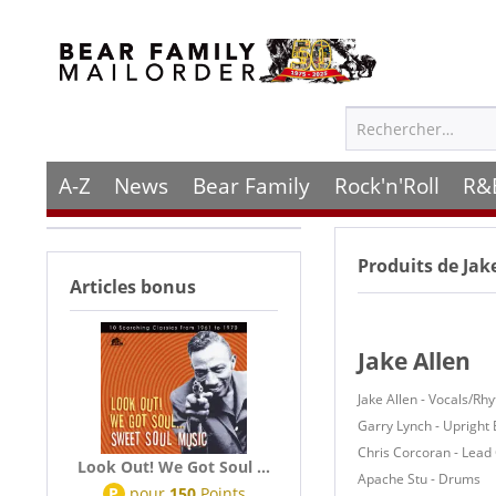
A-Z
News
Bear Family
Rock'n'Roll
R&
Produits de
Jak
Articles bonus
Jake Allen
Jake Allen - Vocals/Rh
Garry Lynch - Upright
Chris Corcoran - Lead 
Look Out! We Got Soul ...
Apache Stu - Drums
P
pour
150
Points