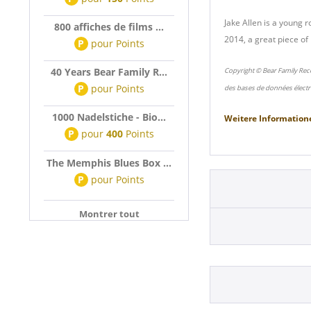
Jake Allen is a young r
800 affiches de films ...
2014, a great piece of
P
pour
Points
40 Years Bear Family R...
Copyright © Bear Family Rec
P
pour
Points
des bases de données électr
1000 Nadelstiche - Bio...
Weitere Information
P
pour
400
Points
The Memphis Blues Box ...
P
pour
Points
Montrer tout