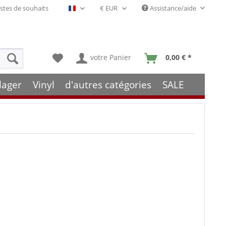
stes de souhaits
Assistance/aide
Français- FR
votre Panier
0,00 € *
lager
Vinyl
d'autres catégories
SALE