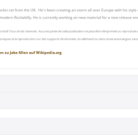
ockin cat from the UK. He's been creating an storm all over Europe with his style 
 modern Rockabilly. He is currently working on new material for a new release en
ords® Tous droits réservés. Aucune partie de cette publication ne peut être réimprimée ou reproduite
oniques et la reproduction sur des supports de données, en allemand ou dans toute autre langue, sans 
en zu
Jake Allen
auf
Wikipedia.org