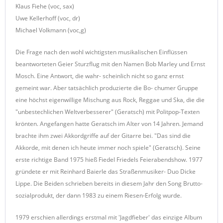
Klaus Fiehe (voc, sax)
Uwe Kellerhoff (voc, dr)
Michael Volkmann (voc,g)
Die Frage nach den wohl wichtigsten musikalischen Einflüssen
beantworteten Geier Sturzflug mit den Namen Bob Marley und Ernst
Mosch. Eine Antwort, die wahr- scheinlich nicht so ganz ernst
gemeint war. Aber tatsächlich produzierte die Bo- chumer Gruppe
eine höchst eigenwillige Mischung aus Rock, Reggae und Ska, die die
"unbestechlichen Weltverbesserer" (Geratsch) mit Politpop-Texten
krönten. Angefangen hatte Geratsch im Alter von 14 Jahren. Jemand
brachte ihm zwei Akkordgriffe auf der Gitarre bei. "Das sind die
Akkorde, mit denen ich heute immer noch spiele" (Geratsch). Seine
erste richtige Band 1975 hieß Fiedel Friedels Feierabendshow. 1977
gründete er mit Reinhard Baierle das Straßenmusiker- Duo Dicke
Lippe. Die Beiden schrieben bereits in diesem Jahr den Song Brutto-
sozialprodukt, der dann 1983 zu einem Riesen-Erfolg wurde.
1979 erschien allerdings erstmal mit 'Jagdfieber' das einzige Album