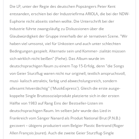
Die LP, unter der Regie des deutschen Popsängers Peter Kent
entstanden, erschien bei der Industriefirma ARIOLA, die bei der NDW-
Euphorie nicht abseits stehen wollte. Die Unterschrift bei der
Industrie führte zwangsläufig zu Diskussionen über die
Glaubwürdigkeit der Gruppe innerhalb der al- ternativen Szene. "Wir
haben viel umsonst, viel für Unkosten und auch unter schlechten
Bedingungen gespielt. Alternativ sein und Kommer- zialität müssen
sich wirklich nicht beißen" (Fiehe). Das Album wurde im
deutschsprachigen Raum zu einem Top 15-Erfolg, denn "die Songs
von Geier Sturzflug waren nicht nur originell, textlich anspruchsvoll,
musi- kalisch attraktiv, farbig und abwechslungsreich, sondern
allesamt hitverdächtig" ('MusikExpress'). Gleich die erste ausge-
koppelte Single Bruttosozialprodukt platzierte sich in der ersten
Hälfte von 1983 auf Rang Eins der Bestseller-Listen im
deutschsprachigen Raum. Im selben Jahr wurde das Lied in
Frankreich vom Sänger Nanard als Produit National Brut (P.N.B.)
gecovert – übigens produziert vom Belgier Plastic Bertrand (Roger
Allen François Jouret). Auch die zweite Geier Sturzflug-Single