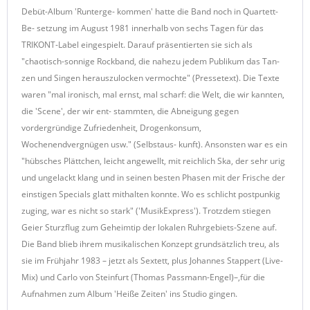
Debüt-Album 'Runterge- kommen' hatte die Band noch in Quartett-
Be- setzung im August 1981 innerhalb von sechs Tagen für das
TRIKONT-Label eingespielt. Darauf präsentierten sie sich als
"chaotisch-sonnige Rockband, die nahezu jedem Publikum das Tan-
zen und Singen herauszulocken vermochte" (Pressetext). Die Texte
waren "mal ironisch, mal ernst, mal scharf: die Welt, die wir kannten,
die 'Scene', der wir ent- stammten, die Abneigung gegen
vordergründige Zufriedenheit, Drogenkonsum,
Wochenendvergnügen usw." (Selbstaus- kunft). Ansonsten war es ein
"hübsches Plättchen, leicht angewellt, mit reichlich Ska, der sehr urig
und ungelackt klang und in seinen besten Phasen mit der Frische der
einstigen Specials glatt mithalten konnte. Wo es schlicht postpunkig
zuging, war es nicht so stark" ('MusikExpress'). Trotzdem stiegen
Geier Sturzflug zum Geheimtip der lokalen Ruhrgebiets-Szene auf.
Die Band blieb ihrem musikalischen Konzept grundsätzlich treu, als
sie im Frühjahr 1983 – jetzt als Sextett, plus Johannes Stappert (Live-
Mix) und Carlo von Steinfurt (Thomas Passmann-Engel)–,für die
Aufnahmen zum Album 'Heiße Zeiten' ins Studio gingen.