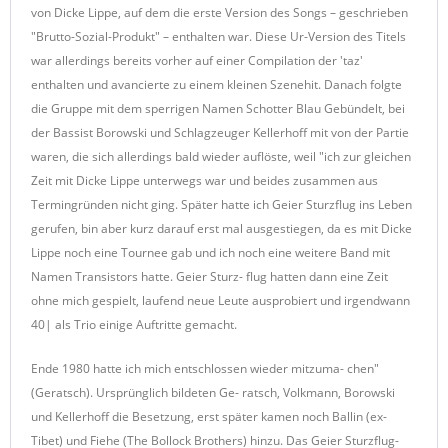
von Dicke Lippe, auf dem die erste Version des Songs – geschrieben
"Brutto-Sozial-Produkt" – enthalten war. Diese Ur-Version des Titels
war allerdings bereits vorher auf einer Compilation der 'taz'
enthalten und avancierte zu einem kleinen Szenehit. Danach folgte
die Gruppe mit dem sperrigen Namen Schotter Blau Gebündelt, bei
der Bassist Borowski und Schlagzeuger Kellerhoff mit von der Partie
waren, die sich allerdings bald wieder auflöste, weil "ich zur gleichen
Zeit mit Dicke Lippe unterwegs war und beides zusammen aus
Termingründen nicht ging. Später hatte ich Geier Sturzflug ins Leben
gerufen, bin aber kurz darauf erst mal ausgestiegen, da es mit Dicke
Lippe noch eine Tournee gab und ich noch eine weitere Band mit
Namen Transistors hatte. Geier Sturz- flug hatten dann eine Zeit
ohne mich gespielt, laufend neue Leute ausprobiert und irgendwann
40| als Trio einige Auftritte gemacht.
Ende 1980 hatte ich mich entschlossen wieder mitzuma- chen"
(Geratsch). Ursprünglich bildeten Ge- ratsch, Volkmann, Borowski
und Kellerhoff die Besetzung, erst später kamen noch Ballin (ex-
Tibet) und Fiehe (The Bollock Brothers) hinzu. Das Geier Sturzflug-