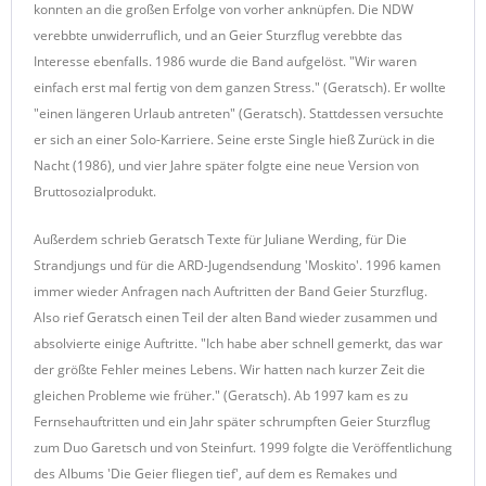
konnten an die großen Erfolge von vorher anknüpfen. Die NDW
verebbte unwiderruflich, und an Geier Sturzflug verebbte das
Interesse ebenfalls. 1986 wurde die Band aufgelöst. "Wir waren
einfach erst mal fertig von dem ganzen Stress." (Geratsch). Er wollte
"einen längeren Urlaub antreten" (Geratsch). Stattdessen versuchte
er sich an einer Solo-Karriere. Seine erste Single hieß Zurück in die
Nacht (1986), und vier Jahre später folgte eine neue Version von
Bruttosozialprodukt.
Außerdem schrieb Geratsch Texte für Juliane Werding, für Die
Strandjungs und für die ARD-Jugendsendung 'Moskito'. 1996 kamen
immer wieder Anfragen nach Auftritten der Band Geier Sturzflug.
Also rief Geratsch einen Teil der alten Band wieder zusammen und
absolvierte einige Auftritte. "Ich habe aber schnell gemerkt, das war
der größte Fehler meines Lebens. Wir hatten nach kurzer Zeit die
gleichen Probleme wie früher." (Geratsch). Ab 1997 kam es zu
Fernsehauftritten und ein Jahr später schrumpften Geier Sturzflug
zum Duo Garetsch und von Steinfurt. 1999 folgte die Veröffentlichung
des Albums 'Die Geier fliegen tief', auf dem es Remakes und