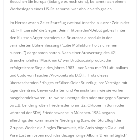
Besuchen Sie Europa (Solange es noch steht), benannt nach einem
Werbeslogan eines US-Reisebüros, war ähnlich erfolgreich.
Im Herbst waren Geier Sturzflug zweimal innerhalb kurzer Zeit in der
'ZDF- Hitparade' die Sieger. Beim 'Hitparaden'-Debüt gab es hinter
den Kulissen Ärger nachdem sie Bruttosozialprodukt in der
veränderten Bühnenfassung ("...die Müllabfuhr holt sich einen
runter...") dargeboten hatten. Nach einer Auswertung des 42|
Branchenblattes 'Musikmarkt' war Bruttosozialprodukt die
erfolgreichste Single des Jahres 1983 – vor Nena mit 99 Luft- ballons
und Codo von Tauchen/Prokopetz als D.Ö.F.. Trotz dieses
überraschenden Erfolges erfüllten Geier Sturzflug ihre Verträge mit
Jugendzentren, Gewerkschaften und Veranstaltern, wie sie vorher
ausgehandelt waren – teilweise unentgeltlich oder nur gegen Spesen.
So z.B. bei der großen Friedensdemo am 22. Oktober in Bonn oder
während der SDAJ-Friedenswoche in München. 1984 begann
allerdings der kommerzielle Niedergang (bzw. der Sturzflug) der
Gruppe. Weder die Singles Einsamkeit, Alle Amis singen Olala und
Pure Lust am Leben noch das dazugehörige Album 'Dreimal täglich'