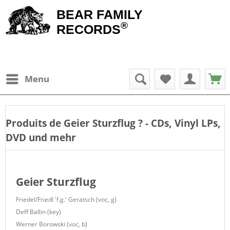
BEAR FAMILY
®
RECORDS
Menu
Produits de
Geier Sturzflug
? - CDs, Vinyl LPs,
DVD und mehr
Geier Sturzflug
Friedel/Friedl 'f.g.' Geratsch (voc, g)
Deff Ballin (key)
Werner Borowski (voc, b)