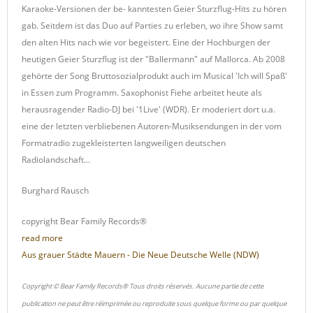
Karaoke-Versionen der be- kanntesten Geier Sturzflug-Hits zu hören
gab. Seitdem ist das Duo auf Parties zu erleben, wo ihre Show samt
den alten Hits nach wie vor begeistert. Eine der Hochburgen der
heutigen Geier Sturzflug ist der "Ballermann" auf Mallorca. Ab 2008
gehörte der Song Bruttosozialprodukt auch im Musical 'Ich will Spaß'
in Essen zum Programm. Saxophonist Fiehe arbeitet heute als
herausragender Radio-DJ bei '1Live' (WDR). Er moderiert dort u.a.
eine der letzten verbliebenen Autoren-Musiksendungen in der vom
Formatradio zugekleisterten langweiligen deutschen
Radiolandschaft...
Burghard Rausch
copyright Bear Family Records®
read more
Aus grauer Städte Mauern - Die Neue Deutsche Welle (NDW)
Copyright © Bear Family Records® Tous droits réservés. Aucune partie de cette
publication ne peut être réimprimée ou reproduite sous quelque forme ou par quelque