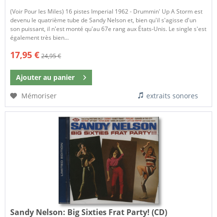
(Voir Pour les Miles) 16 pistes Imperial 1962 - Drummin' Up A Storm est
devenu le quatrième tube de Sandy Nelson et, bien qu'il s'agisse d'un
son puissant, il n'est monté qu'au 67e rang aux États-Unis. Le single s'est
également très bien...
17,95 €
24,95 €
Ajouter au
panier
Mémoriser
extraits sonores
Sandy Nelson:
Big Sixties Frat Party! (CD)