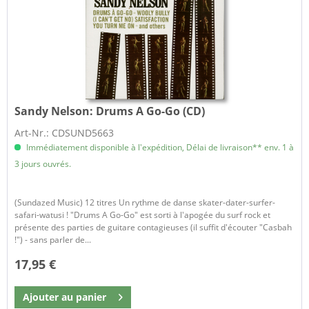
Sandy Nelson:
Drums A Go-Go (CD)
Art-Nr.: CDSUND5663
Immédiatement disponible à l'expédition, Délai de livraison** env. 1 à
3 jours ouvrés.
(Sundazed Music) 12 titres Un rythme de danse skater-dater-surfer-
safari-watusi ! "Drums A Go-Go" est sorti à l'apogée du surf rock et
présente des parties de guitare contagieuses (il suffit d'écouter "Casbah
!") - sans parler de...
17,95 €
Ajouter au
panier