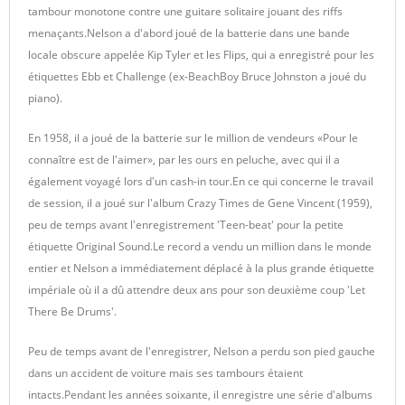
tambour monotone contre une guitare solitaire jouant des riffs
menaçants.
Nelson a d'abord joué de la batterie dans une bande
locale obscure appelée Kip Tyler et les Flips, qui a enregistré pour les
étiquettes Ebb et Challenge (ex-Beach
Boy Bruce Johnston a joué du
piano).
En 1958, il a joué de la batterie sur le million de vendeurs «Pour le
connaître est de l'aimer», par les ours en peluche, avec qui il a
également voyagé lors d'un cash-in tour.
En ce qui concerne le travail
de session, il a joué sur l'album Crazy Times de Gene Vincent (1959),
peu de temps avant l'enregistrement 'Teen-beat' pour la petite
étiquette Original Sound.
Le record a vendu un million dans le monde
entier et Nelson a immédiatement déplacé à la plus grande étiquette
impériale où il a dû attendre deux ans pour son deuxième coup 'Let
There Be Drums'.
Peu de temps avant de l'enregistrer, Nelson a perdu son pied gauche
dans un accident de voiture mais ses tambours étaient
intacts.
Pendant les années soixante, il enregistre une série d'albums