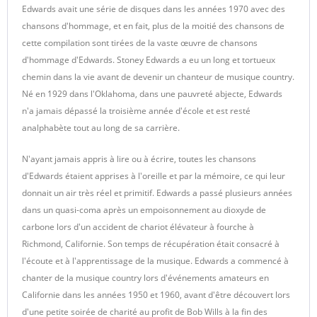
Edwards avait une série de disques dans les années 1970 avec des
chansons d'hommage, et en fait, plus de la moitié des chansons de
cette compilation sont tirées de la vaste œuvre de chansons
d'hommage d'Edwards. Stoney Edwards a eu un long et tortueux
chemin dans la vie avant de devenir un chanteur de musique country.
Né en 1929 dans l'Oklahoma, dans une pauvreté abjecte, Edwards
n'a jamais dépassé la troisième année d'école et est resté
analphabète tout au long de sa carrière.
N'ayant jamais appris à lire ou à écrire, toutes les chansons
d'Edwards étaient apprises à l'oreille et par la mémoire, ce qui leur
donnait un air très réel et primitif. Edwards a passé plusieurs années
dans un quasi-coma après un empoisonnement au dioxyde de
carbone lors d'un accident de chariot élévateur à fourche à
Richmond, Californie. Son temps de récupération était consacré à
l'écoute et à l'apprentissage de la musique. Edwards a commencé à
chanter de la musique country lors d'événements amateurs en
Californie dans les années 1950 et 1960, avant d'être découvert lors
d'une petite soirée de charité au profit de Bob Wills à la fin des