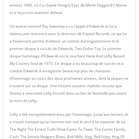
années 1960, où il a chanté Hungry Eyes de Merle Haggard's Mama
et a reçu trois ovations debout.
Un avocat nommé Ray Sweeney a vu l'appel d'Edwards et lui a
obtenu une rencontre avec la direction de Capitol Records, ce qui lui
a finalement permis d'obtenir un contrat d'enregistrement et le
premier disque à succès de Edwards, Two Dollar Toy. Le premier
disque hommage d'Edwards est le touchant Hank And Lefty Raised
My Country Soul de 1973. Ce disque a eu beaucoup de succès et a
conduit Edwards à enregistrer beaucoup plus de chansons
d'hommage au cours des deux prochaines années, dont la plupart se
trouvent sur ce disque. Une histoire souvent répétée raconte que
Stoney a rencontré Lefty Frizzell dans un bar de Nashville peu avant
la mort de Lefty.
Lefty a été incroyablement ému par l'hommage, jusqu'aux larmes, et
a trouvé ironique qu'un homme noir soit le seul à se souvenir de lui.
The Night The Ernest Tubb Show Came To Town, The Carter Family,
Cash, The Jimmie Rodgers Blues, Bob Wills, Hag, Red Foley, King Of