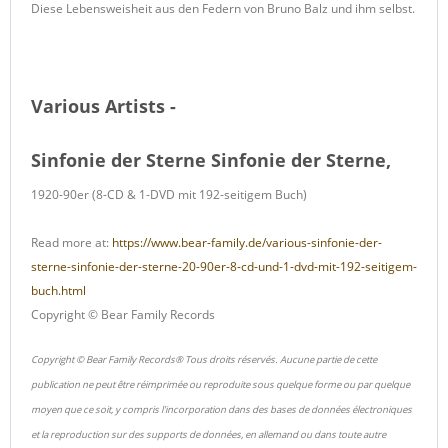
Diese Lebensweisheit aus den Federn von Bruno Balz und ihm selbst.
Various Artists -
Sinfonie der Sterne Sinfonie der Sterne,
1920-90er (8-CD & 1-DVD mit 192-seitigem Buch)
Read more at:
https://www.bear-family.de/various-sinfonie-der-
sterne-sinfonie-der-sterne-20-90er-8-cd-und-1-dvd-mit-192-seitigem-
buch.html
Copyright © Bear Family Records
Copyright © Bear Family Records® Tous droits réservés. Aucune partie de cette
publication ne peut être réimprimée ou reproduite sous quelque forme ou par quelque
moyen que ce soit, y compris l'incorporation dans des bases de données électroniques
et la reproduction sur des supports de données, en allemand ou dans toute autre