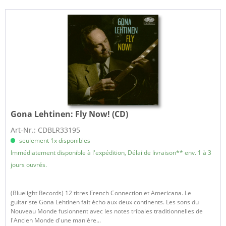
Gona Lehtinen:
Fly Now! (CD)
Art-Nr.: CDBLR33195
seulement 1x disponibles
Immédiatement disponible à l'expédition, Délai de livraison** env. 1 à 3
jours ouvrés.
(Bluelight Records) 12 titres French Connection et Americana. Le
guitariste Gona Lehtinen fait écho aux deux continents. Les sons du
Nouveau Monde fusionnent avec les notes tribales traditionnelles de
l'Ancien Monde d'une manière...