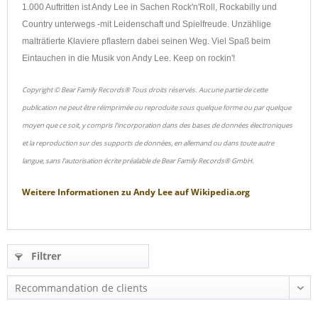
1.000 Auftritten ist Andy Lee in Sachen Rock'n'Roll, Rockabilly und
Country unterwegs -mit Leidenschaft und Spielfreude. Unzählige
malträtierte Klaviere pflastern dabei seinen Weg. Viel Spaß beim
Eintauchen in die Musik von Andy Lee. Keep on rockin'!
Copyright © Bear Family Records® Tous droits réservés. Aucune partie de cette
publication ne peut être réimprimée ou reproduite sous quelque forme ou par quelque
moyen que ce soit, y compris l'incorporation dans des bases de données électroniques
et la reproduction sur des supports de données, en allemand ou dans toute autre
langue, sans l'autorisation écrite préalable de Bear Family Records® GmbH.
Weitere Informationen zu
Andy Lee
auf
Wikipedia.org
Filtrer