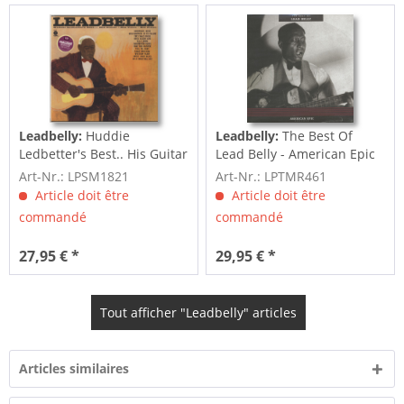
Leadbelly:
Huddie
Leadbelly:
The Best Of
Ledbetter's Best.. His Guitar
Lead Belly - American Epic
- His...
Series...
Art-Nr.: LPSM1821
Art-Nr.: LPTMR461
Article doit être
Article doit être
commandé
commandé
27,95 € *
29,95 € *
Tout afficher "Leadbelly" articles
Articles similaires