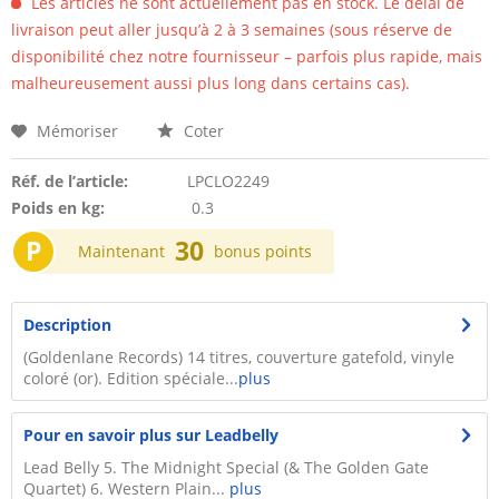
Les articles ne sont actuellement pas en stock. Le délai de
livraison peut aller jusqu’à 2 à 3 semaines (sous réserve de
disponibilité chez notre fournisseur – parfois plus rapide, mais
malheureusement aussi plus long dans certains cas).
Mémoriser
Coter
Réf. de l’article:
LPCLO2249
Poids en kg:
0.3
P
30
Maintenant
bonus points
Description
(Goldenlane Records) 14 titres, couverture gatefold, vinyle
coloré (or). Edition spéciale...
plus
Pour en savoir plus sur Leadbelly
Lead Belly 5. The Midnight Special (& The Golden Gate
Quartet) 6. Western Plain...
plus