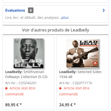
Évaluations
0
Lire, écr. et débatt. des analyses…
plus
Voir d'autres produits de Leadbelly
Leadbelly:
Smithsonian
Leadbelly:
Selected Sides
Folkways Collection (5-CD-
1934-48
Box)
Art-Nr.: CDSF40201
Art-Nr.: CDJSP77176
Article doit être
Article doit être
commandé
commandé
89,95 € *
24,95 € *