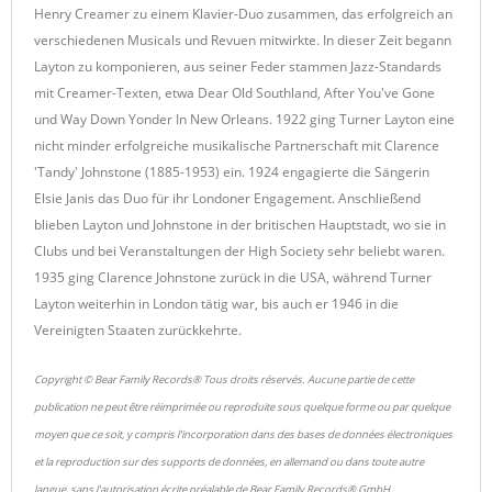
Henry Creamer zu einem Klavier-Duo zusammen, das erfolgreich an
verschiedenen Musicals und Revuen mitwirkte. In dieser Zeit begann
Layton zu komponieren, aus seiner Feder stammen Jazz-Standards
mit Creamer-Texten, etwa Dear Old Southland, After You've Gone
und Way Down Yonder In New Orleans. 1922 ging Turner Layton eine
nicht minder erfolgreiche musikalische Partnerschaft mit Clarence
'Tandy' Johnstone (1885-1953) ein. 1924 engagierte die Sängerin
Elsie Janis das Duo für ihr Londoner Engagement. Anschließend
blieben Layton und Johnstone in der britischen Hauptstadt, wo sie in
Clubs und bei Veranstaltungen der High Society sehr beliebt waren.
1935 ging Clarence Johnstone zurück in die USA, während Turner
Layton weiterhin in London tätig war, bis auch er 1946 in die
Vereinigten Staaten zurückkehrte.
Copyright © Bear Family Records® Tous droits réservés. Aucune partie de cette
publication ne peut être réimprimée ou reproduite sous quelque forme ou par quelque
moyen que ce soit, y compris l'incorporation dans des bases de données électroniques
et la reproduction sur des supports de données, en allemand ou dans toute autre
langue, sans l'autorisation écrite préalable de Bear Family Records® GmbH.