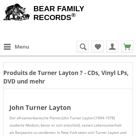
BEAR FAMILY
®
RECORDS
Menu
Produits de
Turner Layton
? - CDs, Vinyl LPs,
DVD und mehr
John Turner Layton
Der afroamerikanische Pianist John Turner Layton (1894-1978)
studierte Medizin, bevor er sich entschloß, seinen Lebensunterhalt
als Barpianist zu verdienen. In New York taten sich Turner Layton und