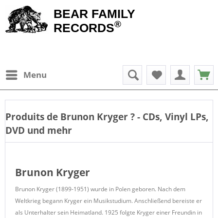
BEAR FAMILY
®
RECORDS
Menu
Produits de
Brunon Kryger
? - CDs, Vinyl LPs,
DVD und mehr
Brunon Kryger
Brunon Kryger (1899-1951) wurde in Polen geboren. Nach dem
Weltkrieg begann Kryger ein Musikstudium. Anschließend bereiste er
als Unterhalter sein Heimatland. 1925 folgte Kryger einer Freundin in