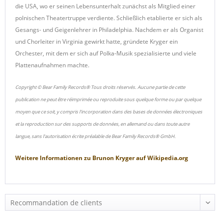
die USA, wo er seinen Lebensunterhalt zunächst als Mitglied einer
polnischen Theatertruppe verdiente. Schließlich etablierte er sich als
Gesangs- und Geigenlehrer in Philadelphia. Nachdem er als Organist
und Chorleiter in Virginia gewirkt hatte, gründete Kryger ein
Orchester, mit dem er sich auf Polka-Musik spezialisierte und viele
Plattenaufnahmen machte.
Copyright © Bear Family Records® Tous droits réservés. Aucune partie de cette
publication ne peut être réimprimée ou reproduite sous quelque forme ou par quelque
moyen que ce soit, y compris l'incorporation dans des bases de données électroniques
et la reproduction sur des supports de données, en allemand ou dans toute autre
langue, sans l'autorisation écrite préalable de Bear Family Records® GmbH.
Weitere Informationen zu
Brunon Kryger
auf
Wikipedia.org