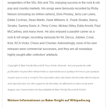
songwriters of the 50s, 60s and 70s, enjoying success in the rock & roll,
pop and country markets. His songs were famously recorded by Ricky
Nelson (including six million-sellers), Elvis Presley, Jerry Lee Lewis,
Eddie Cochran, Dean Martin, Hank Williams Jr., Frank Sinatra, Nancy
Sinatra, Sammy Davis Jr., Perry Como, Mickey Gilley, Eddy Arnold, Paul
McCartney, and many more. He also enjoyed a parallel career as a
rock & roll singer, recording variously for Kit, Decca, Jubilee, Coral,
Kick, RCA-Victor, Chess and Checker. Astonishingly, none of his own
releases were commercial successes, and they are all nowadays
highly sought-after collectors' artefacts.
Copyright © Bear Family Records® Tous droits réservés. Aucune partie de cette
publication ne peut être réimprimée ou reproduite sous quelque forme ou par quelque
moyen que ce soit, y compris l'incorporation dans des bases de données électroniques
et la reproduction sur des supports de données, en allemand ou dans toute autre
langue, sans l'autorisation écrite préalable de Bear Family Records® GmbH.
Weitere Informationen zu
Baker Knight
auf
Wikipedia.org