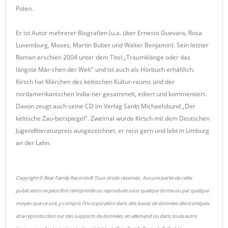
Polen.
Er ist Autor mehrerer Biografien (u.a. über Ernesto Guevara, Rosa
Luxemburg, Moses, Martin Buber und Walter Benjamin). Sein letzter
Roman erschien 2004 unter dem Titel „Traumklänge oder das
längste Mär-chen der Welt" und ist auch als Hörbuch erhältlich.
Kirsch hat Märchen des keltischen Kultur-raums und der
nordamerikanischen India-ner gesammelt, ediert und kommentiert.
Davon zeugt auch seine CD im Verlag Sankt Michaelsbund „Der
keltische Zau-berspiegel". Zweimal wurde Kirsch mit dem Deutschen
Jugendliteraturpreis ausgezeichnet, er reist gern und lebt in Limburg
an der Lahn.
Copyright © Bear Family Records® Tous droits réservés. Aucune partie de cette
publication ne peut être réimprimée ou reproduite sous quelque forme ou par quelque
moyen que ce soit, y compris l'incorporation dans des bases de données électroniques
et la reproduction sur des supports de données, en allemand ou dans toute autre