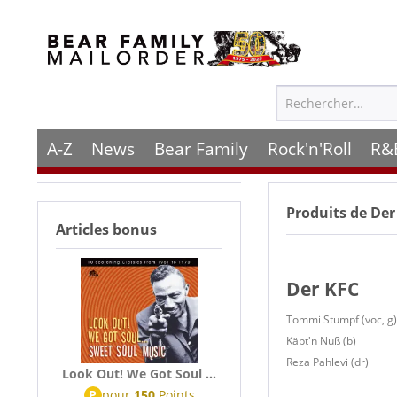
A-Z
News
Bear Family
Rock'n'Roll
R&
Produits de
Der
Articles bonus
Der KFC
Tommi Stumpf (voc, g)
Käpt'n Nuß (b)
Reza Pahlevi (dr)
Look Out! We Got Soul ...
P
pour
150
Points