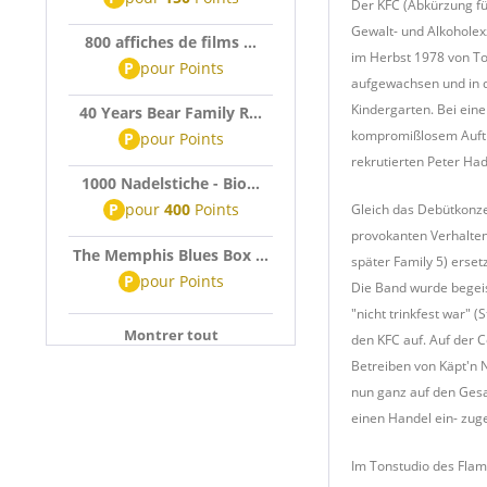
Der KFC (Abkürzung fü
Gewalt- und Alkoholex
800 affiches de films ...
im Herbst 1978 von To
P
pour
Points
aufgewachsen und in 
Kindergarten. Bei eine
40 Years Bear Family R...
kompromißlosem Auftre
P
pour
Points
rekrutierten Peter Had
1000 Nadelstiche - Bio...
P
pour
400
Points
Gleich das Debütkonze
provokanten Verhalten
The Memphis Blues Box ...
später Family 5) erset
P
pour
Points
Die Band wurde begeis
"nicht trinkfest war"
Montrer tout
den KFC auf. Auf der C
Betreiben von Käpt'n 
nun ganz auf den Gesa
einen Handel ein- zug
Im Tonstudio des Flam