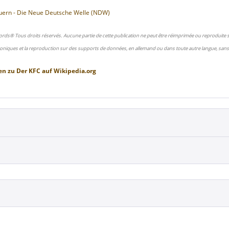
uern - Die Neue Deutsche Welle (NDW)
ords® Tous droits réservés. Aucune partie de cette publication ne peut être réimprimée ou reproduite
oniques et la reproduction sur des supports de données, en allemand ou dans toute autre langue, sans 
en zu
Der KFC
auf
Wikipedia.org