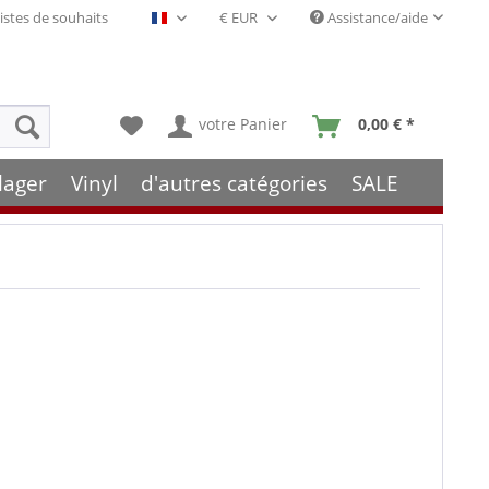
istes de souhaits
Assistance/aide
Français- FR
votre Panier
0,00 € *
lager
Vinyl
d'autres catégories
SALE