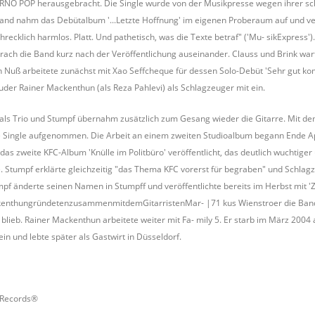
NO POP herausgebracht. Die Single wurde von der Musikpresse wegen ihrer sch
e Band nahm das Debütalbum '...Letzte Hoffnung' im eigenen Proberaum auf und ve
schrecklich harmlos. Platt. Und pathetisch, was die Texte betraf" ('Mu- sikExpress
brach die Band kurz nach der Veröffentlichung auseinander. Clauss und Brink wa
'n Nuß arbeitete zunächst mit Xao Seffcheque für dessen Solo-Debüt 'Sehr gut k
uder Rainer Mackenthun (als Reza Pahlevi) als Schlagzeuger mit ein.
t als Trio und Stumpf übernahm zusätzlich zum Gesang wieder die Gitarre. Mit d
Single aufgenommen. Die Arbeit an einem zweiten Studioalbum begann Ende April
as zweite KFC-Album 'Knülle im Politbüro' veröffentlicht, das deutlich wuchtige
 Stumpf erklärte gleichzeitig "das Thema KFC vorerst für begraben" und Schlagz
mpf änderte seinen Namen in Stumpff und veröffentlichte bereits im Herbst mit 'Zu
kenthungründetenzusammenmitdemGitarristenMar- |71 kus Wienstroer die Band 
t blieb. Rainer Mackenthun arbeitete weiter mit Fa- mily 5. Er starb im März 2004
ein und lebte später als Gastwirt in Düsseldorf.
y Records®