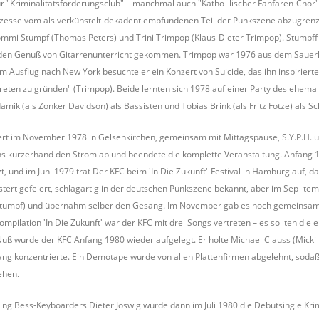
r "Kriminalitätsförderungsclub" – manchmal auch "Katho- lischer Fanfaren-Chor"
zesse vom als verkünstelt-dekadent empfundenen Teil der Punkszene abzugrenze
mmi Stumpf (Thomas Peters) und Trini Trimpop (Klaus-Dieter Trimpop). Stumpff w
den Genuß von Gitarrenunterricht gekommen. Trimpop war 1976 aus dem Sauerla
m Ausflug nach New York besuchte er ein Konzert von Suicide, das ihn inspiriert
ten zu gründen" (Trimpop). Beide lernten sich 1978 auf einer Party des ehemal
amik (als Zonker Davidson) als Bassisten und Tobias Brink (als Fritz Fotze) als S
rt im November 1978 in Gelsenkirchen, gemeinsam mit Mittagspause, S.Y.P.H. un
s kurzerhand den Strom ab und beendete die komplette Veranstaltung. Anfang 
zt, und im Juni 1979 trat Der KFC beim 'In Die Zukunft'-Festival in Hamburg auf, 
tert gefeiert, schlagartig in der deutschen Punkszene bekannt, aber im Sep- tem
 (Stumpf) und übernahm selber den Gesang. Im November gab es noch gemeinsam 
ompilation 'In Die Zukunft' war der KFC mit drei Songs vertreten – es sollten die
Nuß wurde der KFC Anfang 1980 wieder aufgelegt. Er holte Michael Clauss (Micki 
ng konzentrierte. Ein Demotape wurde von allen Plattenfirmen abgelehnt, soda
ehen.
ing Bess-Keyboarders Dieter Joswig wurde dann im Juli 1980 die Debütsingle 