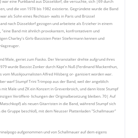
) war eine Punkband aus Düsseldorf, die versuchte, sich |69 durch
n, und die von 1978 bis 1982 existierte. Gegründete wurde die Band
ar als Sohn eines Rechtsan- walts in Paris und Brüssel
nd nach Düsseldorf gezogen und arbeitete als Erzieher in einem
e, "eine Band mit ähnlich provokantem, konfrontativem und
igen Charley's Girls-Bassisten Peter Stiefermann kennen und
chlagzeuger.
d Male, geriet zum Fiasko. Der Veranstalter drehte aufgrund ihres
1979 wurde Bassist Zonker durch Käpt'n Nuß (Ferdinand Mackenthun,
das vom Musikjournalisten Alfred Hilsberg or- ganisiert worden war.
ber warf Stumpf Trini Trimpop aus der Band, weil der angeblich
mit Male und ZK ein Konzert in Grevenbroich, und dann löste Stumpf
 einzigen Veröffent- lichungen der Originalbesetzung bleiben. 70| Auf
Matschkopf) als neuen Gitarristen in die Band, während Stumpf sich
ß die Gruppe beschloß, mit dem Neusser Plattenladen "Schallmauer"
Kriminalpogo aufgenommen und von Schallmauer auf dem eigens