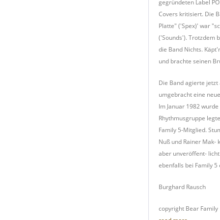
gegründeten Label POR
Covers kritisiert. Di
Platte" ('Spex)' war "
('Sounds'). Trotzdem 
die Band Nichts. Käpt
und brachte seinen Br
Die Band agierte jetz
umgebracht eine neue 
Im Januar 1982 wurde d
Rhythmusgruppe legte.
Family 5-Mitglied. Stu
Nuß und Rainer Mak- 
aber unveröffent- lich
ebenfalls bei Family 5 
Burghard Rausch
copyright Bear Famil