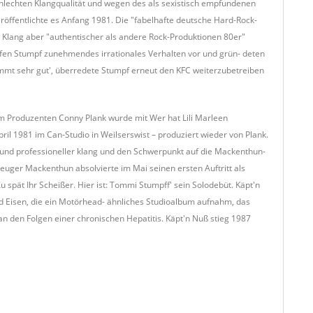
lechten Klangqualität und wegen des als sexistisch empfundenen
röffentlichte es Anfang 1981. Die "fabelhafte deutsche Hard-Rock-
'). Klang aber "authentischer als andere Rock-Produktionen 80er"
rfen Stumpf zunehmendes irrationales Verhalten vor und grün- deten
ommt sehr gut', überredete Stumpf erneut den KFC weiterzubetreiben
em Produzenten Conny Plank wurde mit Wer hat Lili Marleen
 1981 im Can-Studio in Weilserswist – produziert wieder von Plank.
r und professioneller klang und den Schwerpunkt auf die Mackenthun-
euger Mackenthun absolvierte im Mai seinen ersten Auftritt als
 spät Ihr Scheißer. Hier ist: Tommi Stumpff' sein Solodebüt. Käpt'n
Eisen, die ein Motörhead- ähnliches Studioalbum aufnahm, das
 an den Folgen einer chronischen Hepatitis. Käpt'n Nuß stieg 1987