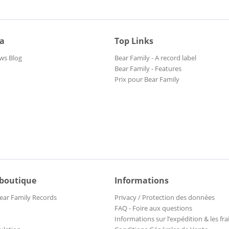
ia
Top Links
ws Blog
Bear Family - A record label
Bear Family - Features
Prix pour Bear Family
 boutique
Informations
ear Family Records
Privacy / Protection des données
FAQ - Foire aux questions
Informations sur l’expédition & les fra