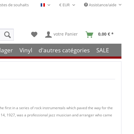
stes de souhaits
Assistance/aide
Français- FR
votre Panier
0,00 € *
lager
Vinyl
d'autres catégories
SALE
the first in a series of rock instrumentals which paved the way for the
 14, 1927, was a professional jazz musician and arranger who came