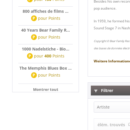
Besides his own record
pop audience.
800 affiches de films ...
P
pour
Points
In 1959, he formed his
Sound Stage 7 in Nashv
40 Years Bear Family R...
P
pour
Points
Copyright © Bear Family Rec
1000 Nadelstiche - Bio...
des bases de données électr
P
pour
400
Points
Weitere Information
The Memphis Blues Box ...
P
pour
Points
Montrer tout
Filtrer
Artiste
Bill Justis (1)
élém. trouvés