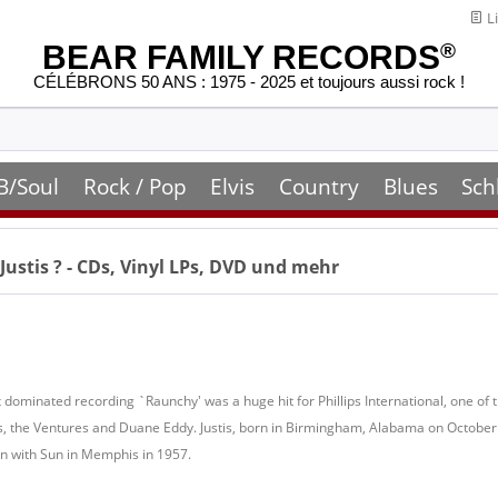
Li
BEAR FAMILY RECORDS
®
CÉLÉBRONS 50 ANS : 1975 - 2025 et toujours aussi rock !
B/Soul
Rock / Pop
Elvis
Country
Blues
Sch
 Justis
? - CDs, Vinyl LPs, DVD und mehr
ax dominated recording `Raunchy' was a huge hit for Phillips International, one of 
, the Ventures and Duane Eddy. Justis, born in Birmingham, Alabama on October
ion with Sun in Memphis in 1957.