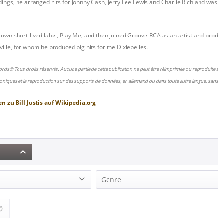
ings, he arranged hits for Johnny Cash, Jerry Lee Lewis and Charlie Rich and was a
 own short-lived label, Play Me, and then joined Groove-RCA as an artist and p
ille, for whom he produced big hits for the Dixiebelles.
ords® Tous droits réservés. Aucune partie de cette publication ne peut être réimprimée ou reproduite
oniques et la reproduction sur des supports de données, en allemand ou dans toute autre langue, sans 
en zu
Bill Justis
auf
Wikipedia.org
Genre
Rock'n'Roll (1)