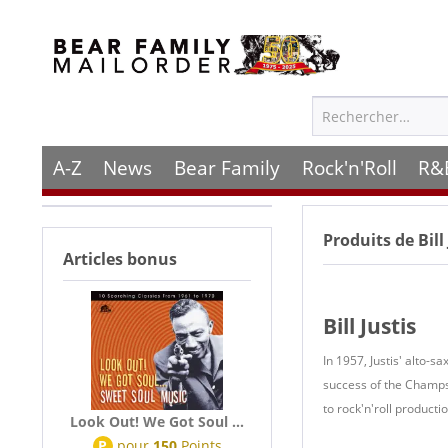
A-Z
News
Bear Family
Rock'n'Roll
R&
Produits de
Bill
Articles bonus
Bill Justis
In 1957, Justis' alto-s
success of the Champs
to rock'n'roll product
Look Out! We Got Soul ...
P
pour
150
Points