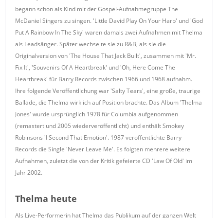
begann schon als Kind mit der Gospel-Aufnahmegruppe The
McDaniel Singers zu singen. 'Little David Play On Your Harp' und 'God
Put A Rainbow In The Sky' waren damals zwei Aufnahmen mit Thelma
als Leadsänger. Später wechselte sie zu R&B, als sie die
Originalversion von 'The House That Jack Built', zusammen mit 'Mr.
Fix It', 'Souvenirs Of A Heartbreak' und 'Oh, Here Come The
Heartbreak' für Barry Records zwischen 1966 und 1968 aufnahm.
Ihre folgende Veröffentlichung war 'Salty Tears', eine große, traurige
Ballade, die Thelma wirklich auf Position brachte. Das Album 'Thelma
Jones' wurde ursprünglich 1978 für Columbia aufgenommen
(remastert und 2005 wiederveröffentlicht) und enthält Smokey
Robinsons 'I Second That Emotion'. 1987 veröffentlichte Barry
Records die Single 'Never Leave Me'. Es folgten mehrere weitere
Aufnahmen, zuletzt die von der Kritik gefeierte CD 'Law Of Old' im
Jahr 2002.
Thelma heute
Als Live-Performerin hat Thelma das Publikum auf der ganzen Welt