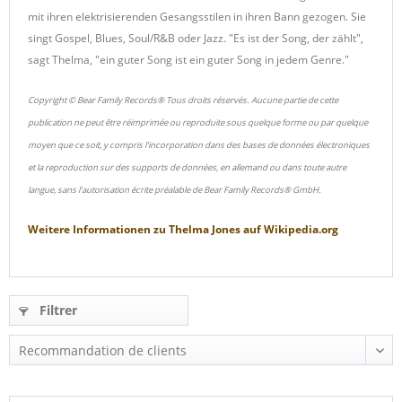
mit ihren elektrisierenden Gesangsstilen in ihren Bann gezogen. Sie
singt Gospel, Blues, Soul/R&B oder Jazz. "Es ist der Song, der zählt",
sagt Thelma, "ein guter Song ist ein guter Song in jedem Genre."
Copyright © Bear Family Records® Tous droits réservés. Aucune partie de cette
publication ne peut être réimprimée ou reproduite sous quelque forme ou par quelque
moyen que ce soit, y compris l'incorporation dans des bases de données électroniques
et la reproduction sur des supports de données, en allemand ou dans toute autre
langue, sans l'autorisation écrite préalable de Bear Family Records® GmbH.
Weitere Informationen zu
Thelma Jones
auf
Wikipedia.org
Filtrer