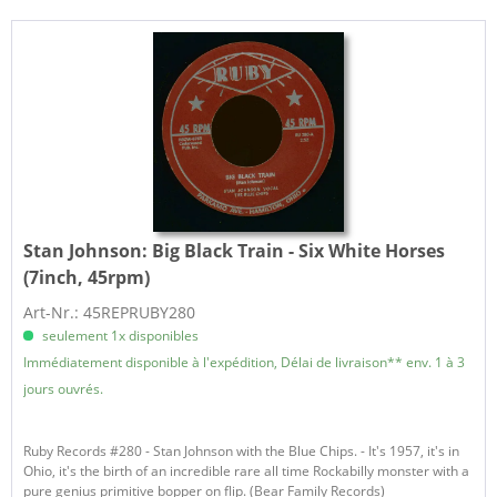
Stan Johnson:
Big Black Train - Six White Horses
(7inch, 45rpm)
Art-Nr.: 45REPRUBY280
seulement 1x disponibles
Immédiatement disponible à l'expédition, Délai de livraison** env. 1 à 3
jours ouvrés.
Ruby Records #280 - Stan Johnson with the Blue Chips. - It's 1957, it's in
Ohio, it's the birth of an incredible rare all time Rockabilly monster with a
pure genius primitive bopper on flip. (Bear Family Records)