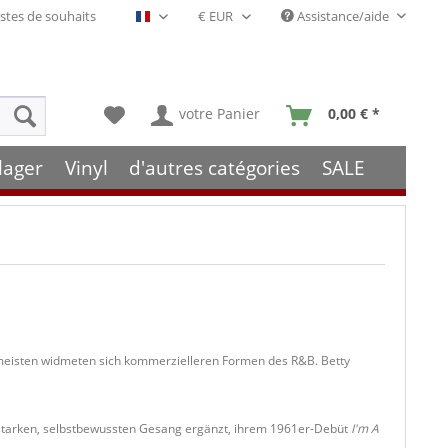
stes de souhaits
Assistance/aide
Français- FR
votre Panier
0,00 € *
lager
Vinyl
d'autres catégories
SALE
e meisten widmeten sich kommerzielleren Formen des R&B. Betty
cksstarken, selbstbewussten Gesang ergänzt, ihrem 1961er-Debüt
I'm A