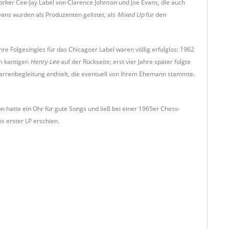
rker Cee-Jay Label von Clarence Johnson und Joe Evans, die auch
Evans wurden als Produzenten gelistet, als
Mixed Up
für den
hre Folgesingles für das Chicagoer Label waren völlig erfolglos: 1962
em kantigen
Henry Lee
auf der Rückseite; erst vier Jahre später folgte
arrenbegleitung enthielt, die eventuell von ihrem Ehemann stammte.
xon hatte ein Ohr für gute Songs und ließ bei einer 1965er Chess-
s erster LP erschien.