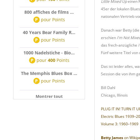
Little Mixed Up
einen R
45er der lokalen Blues
800 affiches de films ...
nationalen Vertrieb 
P
pour
Points
Danach war Betty (die 
40 Years Bear Family R...
erschien
I'm Not Mix
P
pour
Points
das frech-anzügliche
I
1000 Nadelstiche - Bio...
Fünf weitere Titel vo
P
pour
400
Points
Das ist leider alles, 
The Memphis Blues Box ...
Session die von ihm ge
P
pour
Points
Bill Dahl
Chicago, Illinois
Montrer tout
PLUG IT IN! TURN IT U
Electric Blues 1939–20
Volume 3: 1960–1969
Betty James
on Wikip