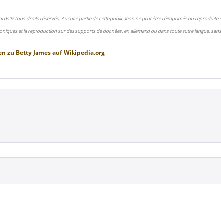
ords® Tous droits réservés. Aucune partie de cette publication ne peut être réimprimée ou reproduite
oniques et la reproduction sur des supports de données, en allemand ou dans toute autre langue, sans 
en zu
Betty James
auf
Wikipedia.org