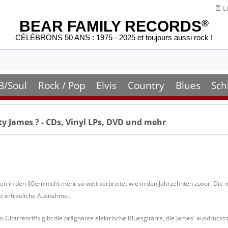
Li
BEAR FAMILY RECORDS
®
CÉLÉBRONS 50 ANS : 1975 - 2025 et toujours aussi rock !
B/Soul
Rock / Pop
Elvis
Country
Blues
Sch
ty James
? - CDs, Vinyl LPs, DVD und mehr
n in den 60ern nicht mehr so weit verbreitet wie in den Jahrzehnten zuvor. Di
t erfreuliche Ausnahme.
en Gitarrenriffs gibt die prägnante elektrische Bluesgitarre, die James' ausdru