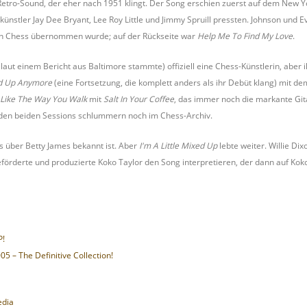
etro-Sound, der eher nach 1951 klingt. Der Song erschien zuerst auf dem New Yo
künstler Jay Dee Bryant, Lee Roy Little und Jimmy Spruill pressten. Johnson und 
von Chess übernommen wurde; auf der Rückseite war
Help Me To Find My Love
.
laut einem Bericht aus Baltimore stammte) offiziell eine Chess-Künstlerin, aber i
ed Up Anymore
(eine Fortsetzung, die komplett anders als ihr Debüt klang) mit d
 Like The Way You Walk
mit
Salt In Your Coffee
, das immer noch die markante Git
n den beiden Sessions schlummern noch im Chess-Archiv.
was über Betty James bekannt ist. Aber
I'm A Little Mixed Up
lebte weiter. Willie Di
förderte und produzierte Koko Taylor den Song interpretieren, der dann auf Koko
P!
05 – The Definitive Collection!
edia