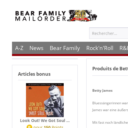
A-Z
News
Bear Family
Rock'n'Roll
R&
Produits de
Bet
Articles bonus
Betty James
Bluessängerinnen ware
James war eine äußers
Look Out! We Got Soul ...
Mit fast noch ländlich
P
pour
150
Points