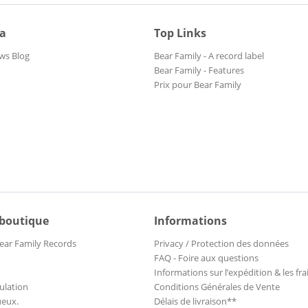
ia
Top Links
ws Blog
Bear Family - A record label
Bear Family - Features
Prix pour Bear Family
 boutique
Informations
ear Family Records
Privacy / Protection des données
FAQ - Foire aux questions
Informations sur l’expédition & les fra
ulation
Conditions Générales de Vente
ueux.
Délais de livraison**