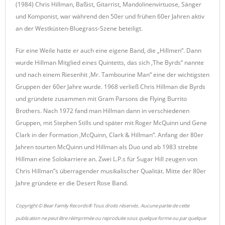
(1984) Chris Hillman, Baßist, Gitarrist, Mandolinenvirtuose, Sänger
und Komponist, war während den 50er und frühen 60er Jahren aktiv
an der Westküsten-Bluegrass-Szene beteiligt.
Für eine Weile hatte er auch eine eigene Band, die „Hillmen“. Dann
wurde Hillman Mitglied eines Quintetts, das sich ,The Byrds“ nannte
und nach einem Riesenhit ,Mr. Tambourine Man“ eine der wichtigsten
Gruppen der 60er Jahre wurde. 1968 verließ Chris Hillman die Byrds
und gründete zusammen mit Gram Parsons die Flying Burrito
Brothers. Nach 1972 fand man Hillman dann in verschiedenen
Gruppen, mit Stephen Stills und später mit Roger McQuinn und Gene
Clark in der Formation ,McQuinn, Clark & Hillman“. Anfang der 80er
Jahren tourten McQuinn und Hillman als Duo und ab 1983 strebte
Hillman eine Solokarriere an. Zwei L.P.s für Sugar Hill zeugen von
Chris Hillman”s überragender musikalischer Qualität. Mitte der 80er
Jahre gründete er die Desert Rose Band.
Copyright © Bear Family Records® Tous droits réservés. Aucune partie de cette
publication ne peut être réimprimée ou reproduite sous quelque forme ou par quelque