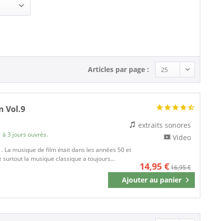
Articles par page :
 Vol.9
extraits sonores
 à 3 jours ouvrés.
Video
2 . La musique de film était dans les années 50 et
 surtout la musique classique a toujours...
14,95 €
16,95 €
Ajouter au
panier
Mémoriser