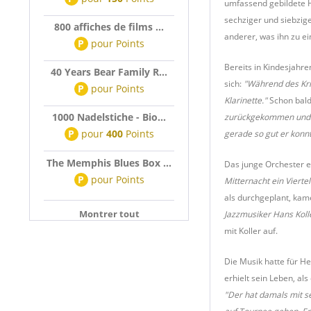
umfassend gebildete H
sechziger und siebzig
800 affiches de films ...
anderer, was ihn zu e
P
pour
Points
Bereits in Kindesjahre
40 Years Bear Family R...
sich:
"Während des Kri
P
pour
Points
Klarinette."
Schon bald
1000 Nadelstiche - Bio...
zurückgekommen und hab
P
pour
400
Points
gerade so gut er konnte
The Memphis Blues Box ...
Das junge Orchester e
P
pour
Points
Mitternacht ein Vierte
als durchgeplant, kam
Montrer tout
Jazzmusiker Hans Kolle
mit Koller auf.
Die Musik hatte für H
erhielt sein Leben, al
"Der hat damals mit se