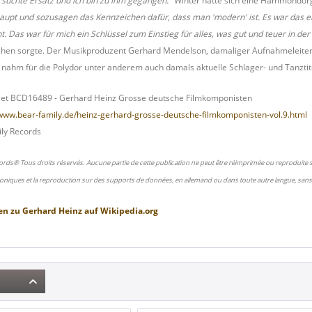
 suchte Ersatz und ich bin zu ihm gegangen."
Winter hatte sich eine Hammondorg
t und sozusagen das Kennzeichen dafür, dass man 'modern' ist. Es war das erst
t. Das war für mich ein Schlüssel zum Einstieg für alles, was gut und teuer in der
ehen sorgte. Der Musikproduzent Gerhard Mendelson, damaliger Aufnahmeleiter d
 nahm für die Polydor unter anderem auch damals aktuelle Schlager- und Tanzti
et BCD16489 - Gerhard Heinz Grosse deutsche Filmkomponisten
/www.bear-family.de/heinz-gerhard-grosse-deutsche-filmkomponisten-vol.9.html
ly Records
ords® Tous droits réservés. Aucune partie de cette publication ne peut être réimprimée ou reproduite
oniques et la reproduction sur des supports de données, en allemand ou dans toute autre langue, sans 
en zu
Gerhard Heinz
auf
Wikipedia.org