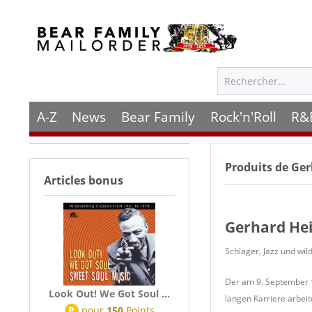
A-Z
News
Bear Family
Rock'n'Roll
R&
Produits de
Ger
Articles bonus
Gerhard He
Schlager, Jazz und wi
Der am 9. September 1
Look Out! We Got Soul ...
langen Karriere arbeit
P
pour
150
Points