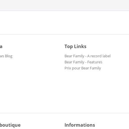
ia
Top Links
ws Blog
Bear Family - A record label
Bear Family - Features
Prix pour Bear Family
 boutique
Informations