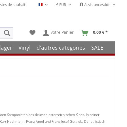
stes de souhaits
Assistance/aide
Français- FR
votre Panier
0,00 € *
lager
Vinyl
d'autres catégories
SALE
ten Komponisten des deutsch-österreichischen Kinos. In seiner
Kurt Nachmann, Franz Antel und Franz Josef Gottlieb. Der stilistisch