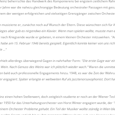
einz beherrschte das Handwerk des Komponierens bei engstem zeitlichem Rahmen
er Jahre war die nahezu gleichrangige Bedeutung orchestraler Passagen mit ges
inem der wenigen erfolgreichen und vielseitigen Grenzgänger zwischen Orcheste
n musizierte er, zunächst noch auf Wunsch der Eltern. Diese wünschten sich für ih
eges aber gab es nirgendwo ein Klavier. Wenn man spielen wollte, musste man ei
 nach Kriegsende wurde er gebeten, in einem kleinen Orchester mitzuwirken.
"A
e am 15. Februar 1946 bereits gespielt. Eigentlich konnte keiner von uns richtig
 ..."
rhielt allerdings überwiegend Gagen in nahrhafter Form:
"Die erste Gage war ein
l Wein. Nach Genuss des Weins war ich plötzlich wieder wach."
Waren die unmitte
en bald auch professionelle Engagements hinzu. 1948, es war die Zeit der Wäh
r engagiert. Später erlangte er weltweiten Ruf als Jazztenorsaxophonist. Dort h
einz einen hohen Stellenwert, doch zeitgleich studierte er noch an der Wiener 
s er 1950 für das Unterhaltungsorchester von Horst Winter engagiert wurde, der
"
inem Orchester Probleme gehabt. Ein Teil der Musiker wollte ständig in Wien blei