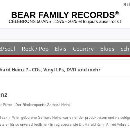
Li
BEAR FAMILY RECORDS
®
CÉLÉBRONS 50 ANS : 1975 - 2025 et toujours aussi rock !
B/Soul
Rock / Pop
Elvis
Country
Blues
Sch
hard Heinz
? - CDs, Vinyl LPs, DVD und mehr
inz
lde Filme – Der Filmkomponist Gerhard Heinz
927 in Wien geborene Gerhard Heinz war einer der produktivsten und vielseitigs
ete er für so unterschiedliche Filmregisseure wie Dr. Harald Reinl, Alfred Vohrer, 