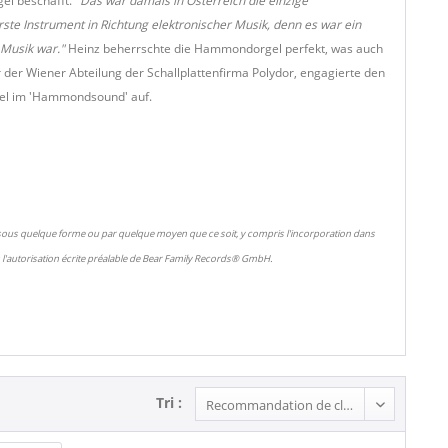
el beschafft.
"Das war damals in Österreich die einzige
e Instrument in Richtung elektronischer Musik, denn es war ein
 Musik war."
Heinz beherrschte die Hammondorgel perfekt, was auch
er Wiener Abteilung der Schallplattenfirma Polydor, engagierte den
tel im 'Hammondsound' auf.
 sous quelque forme ou par quelque moyen que ce soit, y compris l'incorporation dans
l'autorisation écrite préalable de Bear Family Records® GmbH.
Tri :