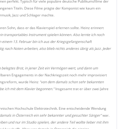
 perfekt. Typisch für viele populäre deutsche Publikumsfilme der
ungenen Titeln. Diese Filme prägte der Komponist wie kaum ein
rmusik, Jazz und Schlager machte.
ren Sohn, dass er das Klavierspiel erlernen sollte. Heinz erinnert
n transportables Instrument spielen können. Also lernte ich noch
n einem 13. Februar bin ich aus der Kriegsgefangenschaft
 nach Noten arbeiten, also blieb nichts anderes übrig als Jazz. Jeder
 belegtes Brot, in jener Zeit ein Vermögen wert, und dann um
lbaren Engagements in der Nachkriegszeit noch mehr improvisiert
rungsreform, wurde Heinz
"von dem damals schon sehr bekannten
abe ich mit dem Klavier begonnen."
Insgesamt trat er über zwei Jahre
Technischen Hochschule Elektrotechnik. Eine entscheidende Wendung
damals in Österreich ein sehr bekannter und gesuchter Sänger"
war.
ben und nur im Studio spielen, der andere Teil wollte lieber mit ihm