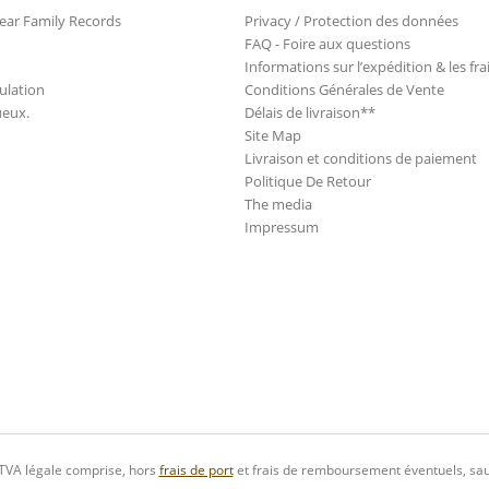
ear Family Records
Privacy / Protection des données
FAQ - Foire aux questions
Informations sur l’expédition & les fra
ulation
Conditions Générales de Vente
ueux.
Délais de livraison**
Site Map
Livraison et conditions de paiement
Politique De Retour
The media
Impressum
 TVA légale comprise, hors
frais de port
et frais de remboursement éventuels, sau