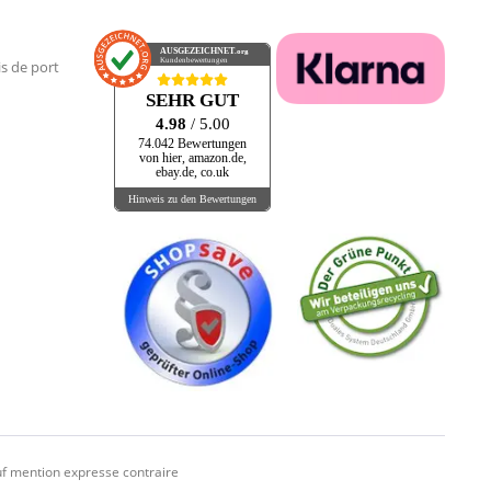
AUSGEZEICHNET
.org
Kundenbewertungen
is de port
SEHR GUT
4.98
/ 5.00
74.042 Bewertungen
von hier, amazon.de,
ebay.de, co.uk
Hinweis zu den Bewertungen
f mention expresse contraire