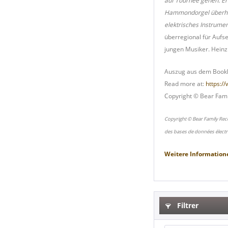
auf Tournee gehen. Er
Hammondorgel überhaup
elektrisches Instrumen
überregional für Aufs
jungen Musiker. Heinz
Auszug aus dem Bookl
Read more at:
https:/
Copyright © Bear Fami
Copyright © Bear Family Rec
des bases de données électr
Weitere Information
Filtrer