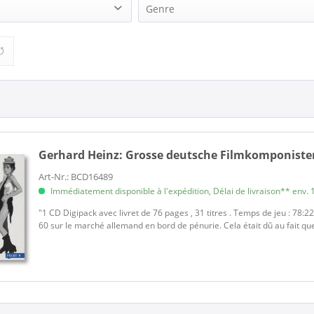
Genre
z (1)
Pop (1)
Gerhard Heinz:
Grosse deutsche Filmkomponisten
Art-Nr.: BCD16489
Immédiatement disponible à l'expédition, Délai de livraison** env. 1
"1 CD Digipack avec livret de 76 pages , 31 titres . Temps de jeu : 78:2
60 sur le marché allemand en bord de pénurie. Cela était dû au fait que