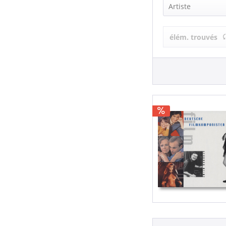
Artiste
Gerhard Hein
élém. trouvés