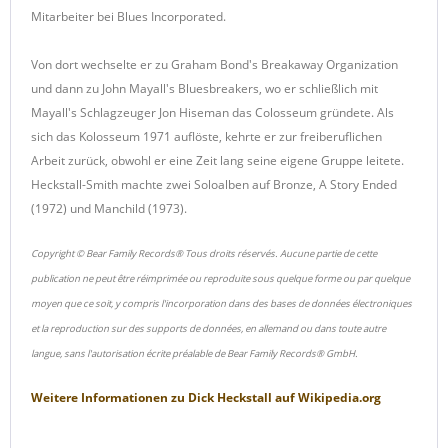
Mitarbeiter bei Blues Incorporated.
Von dort wechselte er zu Graham Bond's Breakaway Organization
und dann zu John Mayall's Bluesbreakers, wo er schließlich mit
Mayall's Schlagzeuger Jon Hiseman das Colosseum gründete. Als
sich das Kolosseum 1971 auflöste, kehrte er zur freiberuflichen
Arbeit zurück, obwohl er eine Zeit lang seine eigene Gruppe leitete.
Heckstall-Smith machte zwei Soloalben auf Bronze, A Story Ended
(1972) und Manchild (1973).
Copyright © Bear Family Records® Tous droits réservés. Aucune partie de cette
publication ne peut être réimprimée ou reproduite sous quelque forme ou par quelque
moyen que ce soit, y compris l'incorporation dans des bases de données électroniques
et la reproduction sur des supports de données, en allemand ou dans toute autre
langue, sans l'autorisation écrite préalable de Bear Family Records® GmbH.
Weitere Informationen zu
Dick Heckstall
auf
Wikipedia.org