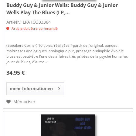
Buddy Guy & Junior Wells:
Buddy Guy & Junior
Wells Play The Blues (LP,...
Art-Nr.: LPATCO33364
Article doit être commandé
(Speakers Corner) 10 titres, réalisées ? partir de l'original, bandes
maîtresses analogiques, analogique pur, pressage audiophile Avoir le
blues est peut-être l'une des affaires très privées de la psyché humaine.
Jouer du blues, d'autre...
34,95 €
mehr Informationen
Mémoriser