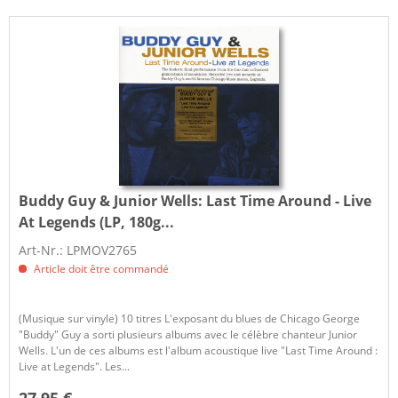
Buddy Guy & Junior Wells:
Last Time Around - Live
At Legends (LP, 180g...
Art-Nr.: LPMOV2765
Article doit être commandé
(Musique sur vinyle) 10 titres L'exposant du blues de Chicago George
"Buddy" Guy a sorti plusieurs albums avec le célèbre chanteur Junior
Wells. L'un de ces albums est l'album acoustique live "Last Time Around :
Live at Legends". Les...