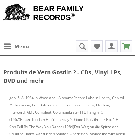
BEAR FAMILY
®
RECORDS
Menu
Produits de
Vern Gosdin
? - CDs, Vinyl LPs,
DVD und mehr
geb. 5. 8. 1934 in Woodland - AlabamaRecord Labels: Liberty, Capitol,
Metromedia, Era, Bakersfield International, Elektra, Ovation,
lntercord, AMl, Compleat, ColumbiaErster Hit: Hangin' On
(1967)Erster Top Ten Hit: Yesterday`s Gone (1977)Erster No. 1 Hit: I
Can Tell By The Way You Dance (1984)Der Weg an die Spitze der
Country Charts war für den Sänger, Gitarristen, Mandolinenvirtuosen