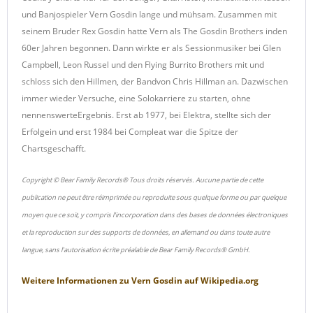
und Banjospieler Vern Gosdin lange und mühsam. Zusammen mit
seinem Bruder Rex Gosdin hatte Vern als The Gosdin Brothers inden
60er Jahren begonnen. Dann wirkte er als Sessionmusiker bei Glen
Campbell, Leon Russel und den Flying Burrito Brothers mit und
schloss sich den Hillmen, der Bandvon Chris Hillman an. Dazwischen
immer wieder Versuche, eine Solokarriere zu starten, ohne
nennenswerteErgebnis. Erst ab 1977, bei Elektra, stellte sich der
Erfolgein und erst 1984 bei Compleat war die Spitze der
Chartsgeschafft.
Copyright © Bear Family Records® Tous droits réservés. Aucune partie de cette
publication ne peut être réimprimée ou reproduite sous quelque forme ou par quelque
moyen que ce soit, y compris l'incorporation dans des bases de données électroniques
et la reproduction sur des supports de données, en allemand ou dans toute autre
langue, sans l'autorisation écrite préalable de Bear Family Records® GmbH.
Weitere Informationen zu
Vern Gosdin
auf
Wikipedia.org