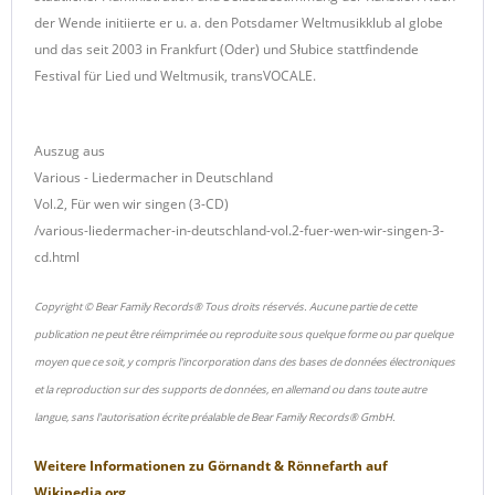
der Wende initiierte er u. a. den Potsdamer Weltmusikklub al globe
und das seit 2003 in Frankfurt (Oder) und Słubice stattfindende
Festival für Lied und Weltmusik, transVOCALE.
Auszug aus
Various - Liedermacher in Deutschland
Vol.2, Für wen wir singen (3-CD)
/various-liedermacher-in-deutschland-vol.2-fuer-wen-wir-singen-3-
cd.html
Copyright © Bear Family Records® Tous droits réservés. Aucune partie de cette
publication ne peut être réimprimée ou reproduite sous quelque forme ou par quelque
moyen que ce soit, y compris l'incorporation dans des bases de données électroniques
et la reproduction sur des supports de données, en allemand ou dans toute autre
langue, sans l'autorisation écrite préalable de Bear Family Records® GmbH.
Weitere Informationen zu
Görnandt & Rönnefarth
auf
Wikipedia.org