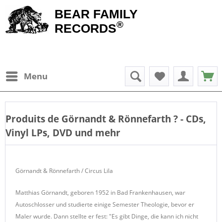
BEAR FAMILY
®
RECORDS
Menu
Produits de
Görnandt & Rönnefarth
? - CDs,
Vinyl LPs, DVD und mehr
Görnandt & Rönnefarth / Circus Lila
Matthias Görnandt, geboren 1952 in Bad Frankenhausen, war
Autoschlosser und studierte einige Semester Theologie, bevor er
Maler wurde. Dann stellte er fest: "Es gibt Dinge, die kann ich nicht