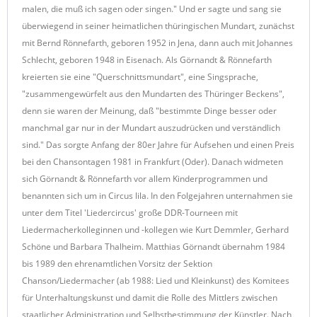
malen, die muß ich sagen oder singen." Und er sagte und sang sie
überwiegend in seiner heimatlichen thüringischen Mundart, zunächst
mit Bernd Rönnefarth, geboren 1952 in Jena, dann auch mit Johannes
Schlecht, geboren 1948 in Eisenach. Als Görnandt & Rönnefarth
kreierten sie eine "Querschnittsmundart", eine Singsprache,
"zusammengewürfelt aus den Mundarten des Thüringer Beckens",
denn sie waren der Meinung, daß "bestimmte Dinge besser oder
manchmal gar nur in der Mundart auszudrücken und verständlich
sind." Das sorgte Anfang der 80er Jahre für Aufsehen und einen Preis
bei den Chansontagen 1981 in Frankfurt (Oder). Danach widmeten
sich Görnandt & Rönnefarth vor allem Kinderprogrammen und
benannten sich um in Circus lila. In den Folgejahren unternahmen sie
unter dem Titel 'Liedercircus' große DDR-Tourneen mit
Liedermacherkolleginnen und -kollegen wie Kurt Demmler, Gerhard
Schöne und Barbara Thalheim. Matthias Görnandt übernahm 1984
bis 1989 den ehrenamtlichen Vorsitz der Sektion
Chanson/Liedermacher (ab 1988: Lied und Kleinkunst) des Komitees
für Unterhaltungskunst und damit die Rolle des Mittlers zwischen
staatlicher Administration und Selbstbestimmung der Künstler. Nach