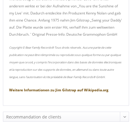
anderem wirkte er bei der Aufnahme von „You are the Sunshine of
my Live' mit. Dadurch entdeckte ihn Produzent Kenny Nolan und gab
ihm eine Chance. Anfang 1975 nahm Jim Gilstrap „Swing your Daddy'
auf. Die Platte wurde sein erster Hit, verhalf ihm zum weltweiten
Durchbruch. ' Original Presse-Info: Deutsche Grammophon GmbH
Copyright © Bear Family Records® Tous droits réservés. Aucune partie de cette
publication ne peut être réimprimée ou reproduite sous quelque forme ou par quelque
moyen que ce soit, y compris l'incorporation dans des bases de données électroniques
et la reproduction sur des supports de données, en allemand ou dans toute autre
langue, sans l'autorisation écrite préalable de Bear Family Records® GmbH.
Weitere Informationen zu
Jim Gilstrap
auf
Wikipedia.org