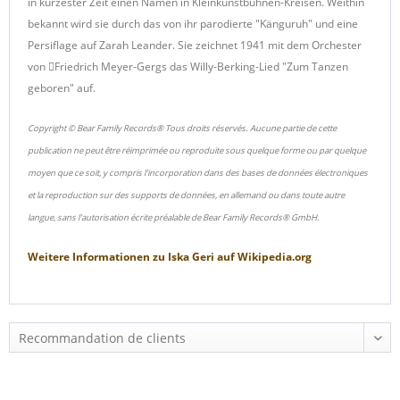
in kürzester Zeit einen Namen in Kleinkunstbühnen-Kreisen. Weithin
bekannt wird sie durch das von ihr parodierte "Känguruh" und eine
Persiflage auf Zarah Leander. Sie zeichnet 1941 mit dem Orchester
von
Friedrich Meyer-Gergs das Willy-Berking-Lied "Zum Tanzen

geboren" auf.
Copyright © Bear Family Records® Tous droits réservés. Aucune partie de cette
publication ne peut être réimprimée ou reproduite sous quelque forme ou par quelque
moyen que ce soit, y compris l'incorporation dans des bases de données électroniques
et la reproduction sur des supports de données, en allemand ou dans toute autre
langue, sans l'autorisation écrite préalable de Bear Family Records® GmbH.
Weitere Informationen zu
Iska Geri
auf
Wikipedia.org