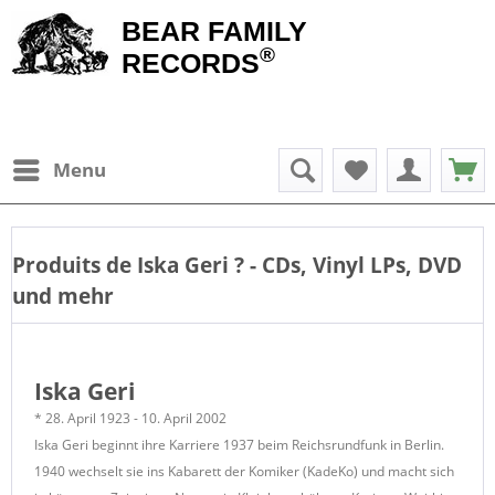
BEAR FAMILY
®
RECORDS
Menu
Produits de
Iska Geri
? - CDs, Vinyl LPs, DVD
und mehr
Iska Geri
* 28. April 1923 - 10. April 2002
Iska Geri beginnt ihre Karriere 1937 beim Reichsrundfunk in Berlin.
1940 wechselt sie ins Kabarett der Komiker (KadeKo) und macht sich