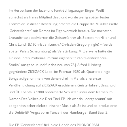
Im Herbst kam der Jazz- und Funk-Schlagzeuger Jürgen Weiß
zunächst als freies Mitglied dazu und wurde wenig später fester
Trommler. In dieser Besetzung brachte die Gruppe die Musikcassette
'Geisterfahrer' mit Demos im Eigenvertrieb heraus. Die nächsten
Liveauftritte absolvierten die Geisterfahrer als Sextett mit Hiller und
Chris Lunch (b) (Christian Lunch / Christian Gregory Ingle) – (beide
später Palais Schaumburg) als Verstärkung. Mittlerweile hatte die
Gruppe ihren Probenraum zum eigenen Studio "Geisterfahrer-
Studio" ausgebaut und für das neu von 78| Alfred Hilsberg
gegründete ZICKZACK-Label im Februar 1980 als Quartett einige
Songs aufgenommen, von denen drei im Mai als allererste
Veröffentlichung auf ZICKZACK erschienen: Geisterfahrer, Unschuld
und Öl. Ebenfalls 1980 produzierte Schuster unter dem Namen Im
Namen Des Volkes die Drei-Titel-EP 'Ich war da, leergebrannt' mit
zeitgenössischer elektro- nischer Musik als Solist und co-produzierte
die Debüt-EP 'Angst vorm Tanzen' der Hamburger Band Saal 2.
Die EP 'Geisterfahrer' fiel in die Hände des PHONOGRAM-