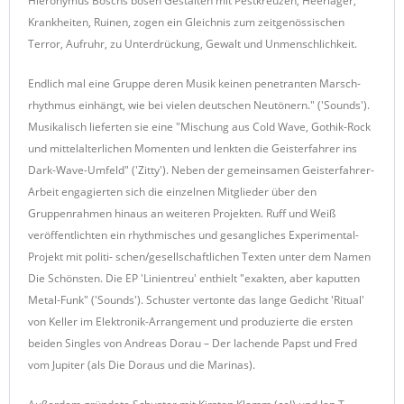
Hieronymus Boschs bösen Gestalten mit Pestkreuzen, Heerlager,
Krankheiten, Ruinen, zogen ein Gleichnis zum zeitgenössischen
Terror, Aufruhr, zu Unterdrückung, Gewalt und Unmenschlichkeit.
Endlich mal eine Gruppe deren Musik keinen penetranten Marsch-
rhythmus einhängt, wie bei vielen deutschen Neutönern." ('Sounds').
Musikalisch lieferten sie eine "Mischung aus Cold Wave, Gothik-Rock
und mittelalterlichen Momenten und lenkten die Geisterfahrer ins
Dark-Wave-Umfeld" ('Zitty'). Neben der gemeinsamen Geisterfahrer-
Arbeit engagierten sich die einzelnen Mitglieder über den
Gruppenrahmen hinaus an weiteren Projekten. Ruff und Weiß
veröffentlichten ein rhythmisches und gesangliches Experimental-
Projekt mit politi- schen/gesellschaftlichen Texten unter dem Namen
Die Schönsten. Die EP 'Linientreu' enthielt "exakten, aber kaputten
Metal-Funk" ('Sounds'). Schuster vertonte das lange Gedicht 'Ritual'
von Keller im Elektronik-Arrangement und produzierte die ersten
beiden Singles von Andreas Dorau – Der lachende Papst und Fred
vom Jupiter (als Die Doraus und die Marinas).