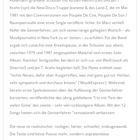
Außerdem gründete Schuster mit Kirsten Klemm (cel) und Jan T.
Krahn (syn) die New Disco-Truppe Jeanette & das Land Z, die im Mai
1981 mit den Coverversionen von Poupée De Cire, Poupée De Son /
Raumpatrouille eine erste Single veröffent- lichte. Im März verließ
Keller die Geisterfahrer, um sich seinen lange gehegten Wunsch – als
Musikjournalist in New York zu ar- beiten – zu erfüllen. Für die Band
ergab sich zunächst eine Kreativpause, in der Schuster aus altem,
zwischen 1979 und 1981 eingespielten Material sein erstes Solo-
Album 'Atemlos' fertigstellte, bei dem er sich u.a. von Weiß (auch als
Gitarrist!) und Jan T. Krahn begleiten ließ. Die Platte enthielt zwar
"nichts Neues, dafür aber Ausgereiftes, was mal ganz gut tut. Hörbar,
sehr sympatisch und durchaus kreativ" ('MusikExpress'). Während
bereits erste Spekulationen über die Auflösung der Geisterfahrer
kursierten, veröffentlichte das übrig gebliebene Trio mit 'Fest der
vielen Sinne' das zweite – sehr viel rocklastigere Album. Mit den 12
Songs hatten sich die Geisterfahrer "sensationell verbessert.
Die neue ist realistischer, rockiger, härter, schneller, erdzugewandt.
Die Texte sind keine Poesie mehr, sondern unprätentiöse