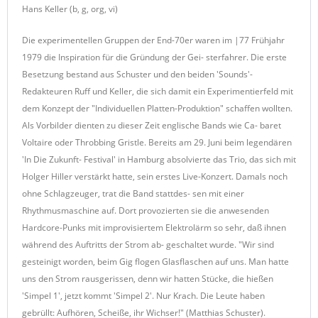
Hans Keller (b, g, org, vi)
Die experimentellen Gruppen der End-70er waren im |77 Frühjahr
1979 die Inspiration für die Gründung der Gei- sterfahrer. Die erste
Besetzung bestand aus Schuster und den beiden 'Sounds'-
Redakteuren Ruff und Keller, die sich damit ein Experimentierfeld mit
dem Konzept der "Individuellen Platten-Produktion" schaffen wollten.
Als Vorbilder dienten zu dieser Zeit englische Bands wie Ca- baret
Voltaire oder Throbbing Gristle. Bereits am 29. Juni beim legendären
'In Die Zukunft- Festival' in Hamburg absolvierte das Trio, das sich mit
Holger Hiller verstärkt hatte, sein erstes Live-Konzert. Damals noch
ohne Schlagzeuger, trat die Band stattdes- sen mit einer
Rhythmusmaschine auf. Dort provozierten sie die anwesenden
Hardcore-Punks mit improvisiertem Elektrolärm so sehr, daß ihnen
während des Auftritts der Strom ab- geschaltet wurde. "Wir sind
gesteinigt worden, beim Gig flogen Glasflaschen auf uns. Man hatte
uns den Strom rausgerissen, denn wir hatten Stücke, die hießen
'Simpel 1', jetzt kommt 'Simpel 2'. Nur Krach. Die Leute haben
gebrüllt: Aufhören, Scheiße, ihr Wichser!" (Matthias Schuster).