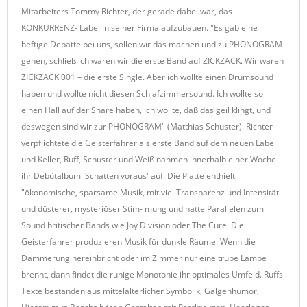
Mitarbeiters Tommy Richter, der gerade dabei war, das
KONKURRENZ- Label in seiner Firma aufzubauen. "Es gab eine
heftige Debatte bei uns, sollen wir das machen und zu PHONOGRAM
gehen, schließlich waren wir die erste Band auf ZICKZACK. Wir waren
ZICKZACK 001 – die erste Single. Aber ich wollte einen Drumsound
haben und wollte nicht diesen Schlafzimmersound. Ich wollte so
einen Hall auf der Snare haben, ich wollte, daß das geil klingt, und
deswegen sind wir zur PHONOGRAM" (Matthias Schuster). Richter
verpflichtete die Geisterfahrer als erste Band auf dem neuen Label
und Keller, Ruff, Schuster und Weiß nahmen innerhalb einer Woche
ihr Debütalbum 'Schatten voraus' auf. Die Platte enthielt
"ökonomische, sparsame Musik, mit viel Transparenz und Intensität
und düsterer, mysteriöser Stim- mung und hatte Parallelen zum
Sound britischer Bands wie Joy Division oder The Cure. Die
Geisterfahrer produzieren Musik für dunkle Räume. Wenn die
Dämmerung hereinbricht oder im Zimmer nur eine trübe Lampe
brennt, dann findet die ruhige Monotonie ihr optimales Umfeld. Ruffs
Texte bestanden aus mittelalterlicher Symbolik, Galgenhumor,