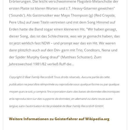
Erörterungen. Die leicht verschwommene Flagolett-Melancholie der
ersten Platte ist klaren Worten und z.T. Heavy-Gitarren gewichen"
('Sounds'). Als Gastmusiker war Mayo Thompson (g) (Red Crayola,
Pere Ubu) auf zwei Titeln vertreten und mit dem Song Himmel auf
Erden hatte die Band sogar einen kleineren Hit. "Wir haben gesagt,
dieser Song, das ist das Schlechteste, was wir je gemacht haben, das
ist jetzt wirklich fast NDW – und prompt war das ein Hit. Wir waren
dann plötzlich auch auf den Din- gern mit Trio, Conditors, Nena und
der Spider Murphy Gang drauf" (Matthias Schuster). Zum
Jahreswechsel 1981/82 verließ Ruff die...
Copyright © Bear Family Records® Tous droits réservés. Aucune partie de cette
publication ne peut être réimprimée ou reproduite sous quelque forme ou par quelque
moyen que ce soit, y compris l'incorporation dans des bases de données électroniques
et la reproduction sur des supports de données, en allemand ou dans toute autre
langue, sans l'autorisation écrite préalable de Bear Family Records® GmbH.
Weitere Informationen zu
Geisterfahrer
auf
Wikipedia.org