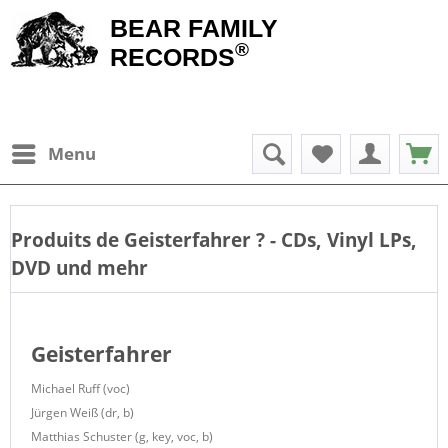
BEAR FAMILY
®
RECORDS
Menu
Produits de
Geisterfahrer
? - CDs, Vinyl LPs,
DVD und mehr
Geisterfahrer
Michael Ruff (voc)
Jürgen Weiß (dr, b)
Matthias Schuster (g, key, voc, b)