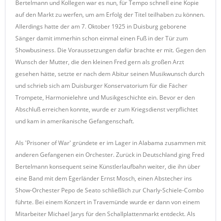
Bertelmann und Kollegen war es nun, für Tempo schnell eine Kopie
auf den Markt zu werfen, um am Erfolg der Titel teilhaben zu können.
Allerdings hatte der am 7. Oktober 1925 in Duisburg geborene
Sänger damit immerhin schon einmal einen Fuß in der Tür zum
Showbusiness. Die Voraussetzungen dafür brachte er mit. Gegen den
Wunsch der Mutter, die den kleinen Fred gern als großen Arzt
gesehen hätte, setzte er nach dem Abitur seinen Musikwunsch durch
und schrieb sich am Duisburger Konservatorium für die Fächer
Trompete, Harmonielehre und Musikgeschichte ein. Bevor er den
Abschluß erreichen konnte, wurde er zum Kriegsdienst verpflichtet
und kam in amerikanische Gefangenschaft.
Als 'Prisoner of War' gründete er im Lager in Alabama zusammen mit
anderen Gefangenen ein Orchester. Zurück in Deutschland ging Fred
Bertelmann konsequent seine Künstlerlaufbahn weiter, die ihn über
eine Band mit dem Egerländer Ernst Mosch, einen Abstecher ins
Show-Orchester Pepo de Seato schließlich zur Charly-Schiele-Combo
führte. Bei einem Konzert in Travemünde wurde er dann von einem
Mitarbeiter Michael Jarys für den Schallplattenmarkt entdeckt. Als