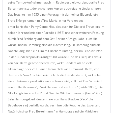
seine Tempo-Aufnahmen auch im Radio gespielt wurden, durfte Fred
Bertelmann statt der bisherigen Kopien auch eigene Lieder singen.
Das brachte ihm 1955 einen Vertrag mit der Kölner Electrola ein.
Erste Erfolge kamen mit Tina Marie, einer Version des
amerikanischen Perry Como-Hits, das auch für Die drei Travellers im
selben Jahr und mit einer Parodie (1957) und einer weiteren Fassung
durch Fred Frohberg auf dem Ost-Berliner Amiga-Label zum Hit
wurde, und In Hamburg sind die Nächte lang. 'In Hamburg sind die
Nächte lang' hieß ein Film mit Barbara Rütting, der im Februar 1956
in der Bundesrepublik uraufgeführt wurde. Und das Lied, das dafür
von Karl Bette geschrieben wurde, wirkt – anders als so viele
Filmschlager der Zeit – auch tatsächlich wie Filmmusik. Bette, von
dem auch Zum Abschied reich ich dir die Hände stammt, wirkte bei
vielen Leinwandproduktionen als Komponist, z. B. bei 'Der Schmied
von St. Bartholomae', 'Zwei Herzen und ein Thron' (beide 1955), 'Der
Glockengießer von Tirol' und 'Wo der Wildbach rauscht (beide1956).
Sein Hamburg-Lied, dessen Text von Hans Bradtke (Pack' die
Badehose ein) verfaßt wurde, vermittelt die Routine des Experten.
Natürlich singt Fred Bertelmann: "In Hamburg sind die Mädchen