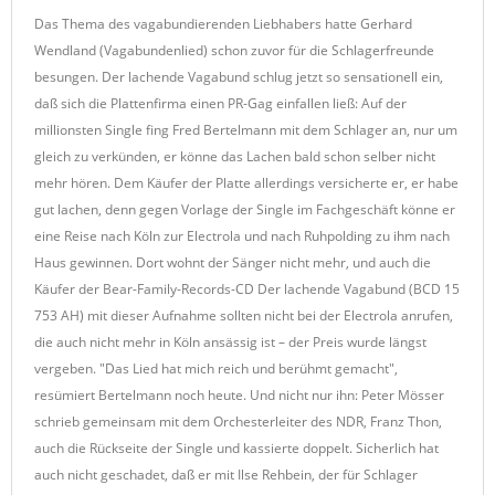
Das Thema des vagabundierenden Liebhabers hatte Gerhard
Wendland (Vagabundenlied) schon zuvor für die Schlagerfreunde
besungen. Der lachende Vagabund schlug jetzt so sensationell ein,
daß sich die Plattenfirma einen PR-Gag einfallen ließ: Auf der
millionsten Single fing Fred Bertelmann mit dem Schlager an, nur um
gleich zu verkünden, er könne das Lachen bald schon selber nicht
mehr hören. Dem Käufer der Platte allerdings versicherte er, er habe
gut lachen, denn gegen Vorlage der Single im Fachgeschäft könne er
eine Reise nach Köln zur Electrola und nach Ruhpolding zu ihm nach
Haus gewinnen. Dort wohnt der Sänger nicht mehr, und auch die
Käufer der Bear-Family-Records-CD Der lachende Vagabund (BCD 15
753 AH) mit dieser Aufnahme sollten nicht bei der Electrola anrufen,
die auch nicht mehr in Köln ansässig ist – der Preis wurde längst
vergeben. "Das Lied hat mich reich und berühmt gemacht",
resümiert Bertelmann noch heute. Und nicht nur ihn: Peter Mösser
schrieb gemeinsam mit dem Orchesterleiter des NDR, Franz Thon,
auch die Rückseite der Single und kassierte doppelt. Sicherlich hat
auch nicht geschadet, daß er mit Ilse Rehbein, der für Schlager