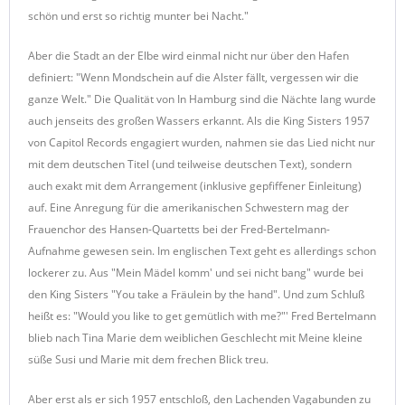
schön und erst so richtig munter bei Nacht."
Aber die Stadt an der Elbe wird einmal nicht nur über den Hafen
definiert: "Wenn Mondschein auf die Alster fällt, vergessen wir die
ganze Welt." Die Qualität von In Hamburg sind die Nächte lang wurde
auch jenseits des großen Wassers erkannt. Als die King Sisters 1957
von Capitol Records engagiert wurden, nahmen sie das Lied nicht nur
mit dem deutschen Titel (und teilweise deutschen Text), sondern
auch exakt mit dem Arrangement (inklusive gepfiffener Einleitung)
auf. Eine Anregung für die amerikanischen Schwestern mag der
Frauenchor des Hansen-Quartetts bei der Fred-Bertelmann-
Aufnahme gewesen sein. Im englischen Text geht es allerdings schon
lockerer zu. Aus "Mein Mädel komm' und sei nicht bang" wurde bei
den King Sisters "You take a Fräulein by the hand". Und zum Schluß
heißt es: "Would you like to get gemütlich with me?"' Fred Bertelmann
blieb nach Tina Marie dem weiblichen Geschlecht mit Meine kleine
süße Susi und Marie mit dem frechen Blick treu.
Aber erst als er sich 1957 entschloß, den Lachenden Vagabunden zu