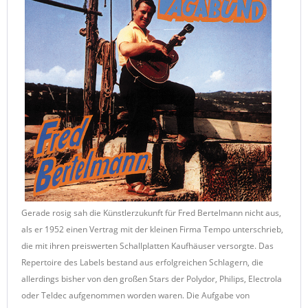
Gerade rosig sah die Künstlerzukunft für Fred Bertelmann nicht aus,
als er 1952 einen Vertrag mit der kleinen Firma Tempo unterschrieb,
die mit ihren preiswerten Schallplatten Kaufhäuser versorgte. Das
Repertoire des Labels bestand aus erfolgreichen Schlagern, die
allerdings bisher von den großen Stars der Polydor, Philips, Electrola
oder Teldec aufgenommen worden waren. Die Aufgabe von