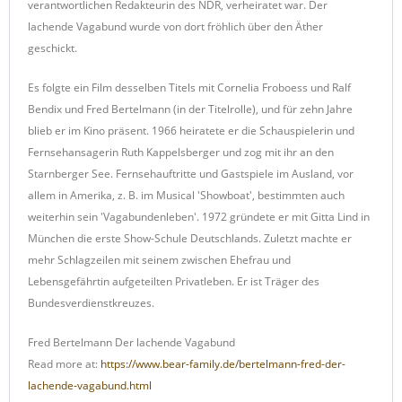
verantwortlichen Redakteurin des NDR, verheiratet war. Der
lachende Vagabund wurde von dort fröhlich über den Äther
geschickt.
Es folgte ein Film desselben Titels mit Cornelia Froboess und Ralf
Bendix und Fred Bertelmann (in der Titelrolle), und für zehn Jahre
blieb er im Kino präsent. 1966 heiratete er die Schauspielerin und
Fernsehansagerin Ruth Kappelsberger und zog mit ihr an den
Starnberger See. Fernsehauftritte und Gastspiele im Ausland, vor
allem in Amerika, z. B. im Musical 'Showboat', bestimmten auch
weiterhin sein 'Vagabundenleben'. 1972 gründete er mit Gitta Lind in
München die erste Show-Schule Deutschlands. Zuletzt machte er
mehr Schlagzeilen mit seinem zwischen Ehefrau und
Lebensgefährtin aufgeteilten Privatleben. Er ist Träger des
Bundesverdienstkreuzes.
Fred Bertelmann Der lachende Vagabund
Read more at:
https://www.bear-family.de/bertelmann-fred-der-
lachende-vagabund.html