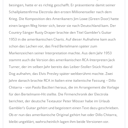
besingen, hatte er es richtig geschafft. Er präsentierte damit seiner
Schallplattenfirma Electrola den ersten Millionenseller nach dem
Krieg. Die Komposition des Amerikaners Jim Lowe (Green Door) hatte
einen langen Weg hinter sich, bevor sie nach Deutschland kam. Der
Country-Sänger Rusty Draper brachte den Titel Gambler’s Guitar
1953 in die amerikanischen Charts. Auf dieser Aufnahme kam auch
schon das Lachen vor, das Fred Bertelmann später zum
Markenzeichen seiner Interpretation machte. Aus dem Jahr 1953
stammt auch die Version des amerikanischen RCA-Interpreten Jack
Turner, der im selben Jahr bereits das Leiber-Stoller-Stück Hound
Dog aufnahm, das Elvis Presley später weltberühmt machte. Zwei
Jahre danach brachte RCA in Italien eine italienische Fassung – Dillo
Chitarra – von Paolo Bacilieri heraus, die im Arrangement die Vorlage
für den Bertelmann-Hit stellte. Die Firmenchronik der Electrola
berichtet, der deutsche Textautor Peter Mösser habe im Urlaub
Gambler’s Guitar gehört und begeistert einen Text dazu geschrieben.
Ob er nun das amerikanische Original gehört hat oder Dillo Chitarra,
bleibt ungeklärt, wahrscheinlich lagen ihm beide Versionen vor.