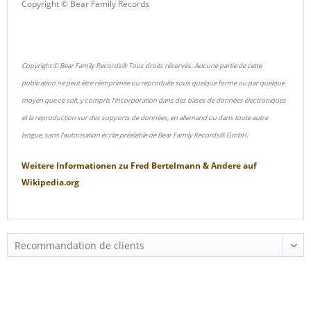
Copyright © Bear Family Records
Copyright © Bear Family Records® Tous droits réservés. Aucune partie de cette
publication ne peut être réimprimée ou reproduite sous quelque forme ou par quelque
moyen que ce soit, y compris l'incorporation dans des bases de données électroniques
et la reproduction sur des supports de données, en allemand ou dans toute autre
langue, sans l'autorisation écrite préalable de Bear Family Records® GmbH.
Weitere Informationen zu
Fred Bertelmann & Andere
auf
Wikipedia.org