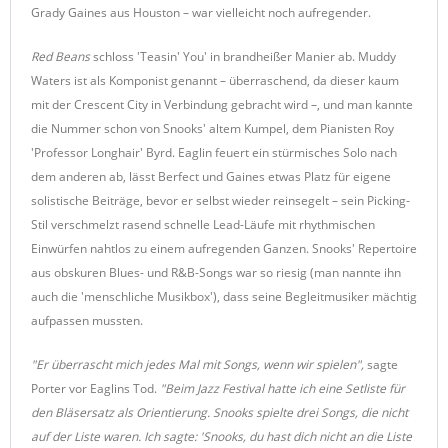
Grady Gaines aus Houston – war vielleicht noch aufregender.
Red Beans
schloss 'Teasin' You' in brandheißer Manier ab. Muddy
Waters ist als Komponist genannt – überraschend, da dieser kaum
mit der Crescent City in Verbindung gebracht wird –, und man kannte
die Nummer schon von Snooks' altem Kumpel, dem Pianisten Roy
'Professor Longhair' Byrd. Eaglin feuert ein stürmisches Solo nach
dem anderen ab, lässt Berfect und Gaines etwas Platz für eigene
solistische Beiträge, bevor er selbst wieder reinsegelt – sein Picking-
Stil verschmelzt rasend schnelle Lead-Läufe mit rhythmischen
Einwürfen nahtlos zu einem aufregenden Ganzen. Snooks' Repertoire
aus obskuren Blues- und R&B-Songs war so riesig (man nannte ihn
auch die 'menschliche Musikbox'), dass seine Begleitmusiker mächtig
aufpassen mussten.
"Er überrascht mich jedes Mal mit Songs, wenn wir spielen",
sagte
Porter vor Eaglins Tod.
"Beim Jazz Festival hatte ich eine Setliste für
den Bläsersatz als Orientierung. Snooks spielte drei Songs, die nicht
auf der Liste waren. Ich sagte: 'Snooks, du hast dich nicht an die Liste