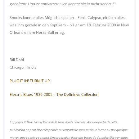
gehalten!' Und er antwortete: 'Ich konnte sie ja nicht sehen..!'"
Snooks konnte alles Mögliche spielen – Funk, Calypso, einfach alles,
was ihm gerade in den Kopf kam – bis er am 18. Februar 2009 in New
Orleans einem Herzanfall erlag.
Bill Dahl
Chicago, Illinois
PLUG IT IN! TURN IT UP!
Electric Blues 1939-2005. - The Definitive Collection!
Copyright © Bear Family Records® Tous droits réservés. Aucune partie de cette
publication ne peut être réimprimée ou reproduite sous quelque forme ou par quelque
moyen que ce soit, y compris l'incorporation dans des bases de données électroniques