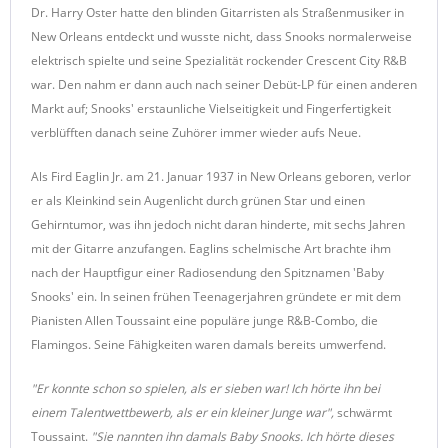
Dr. Harry Oster hatte den blinden Gitarristen als Straßenmusiker in
New Orleans entdeckt und wusste nicht, dass Snooks normalerweise
elektrisch spielte und seine Spezialität rockender Crescent City R&B
war. Den nahm er dann auch nach seiner Debüt-LP für einen anderen
Markt auf; Snooks' erstaunliche Vielseitigkeit und Fingerfertigkeit
verblüfften danach seine Zuhörer immer wieder aufs Neue.
Als Fird Eaglin Jr. am 21. Januar 1937 in New Orleans geboren, verlor
er als Kleinkind sein Augenlicht durch grünen Star und einen
Gehirntumor, was ihn jedoch nicht daran hinderte, mit sechs Jahren
mit der Gitarre anzufangen. Eaglins schelmische Art brachte ihm
nach der Hauptfigur einer Radiosendung den Spitznamen 'Baby
Snooks' ein. In seinen frühen Teenagerjahren gründete er mit dem
Pianisten Allen Toussaint eine populäre junge R&B-Combo, die
Flamingos. Seine Fähigkeiten waren damals bereits umwerfend.
"Er konnte schon so spielen, als er sieben war! Ich hörte ihn bei
einem Talentwettbewerb, als er ein kleiner Junge war",
schwärmt
Toussaint.
"Sie nannten ihn damals Baby Snooks. Ich hörte dieses