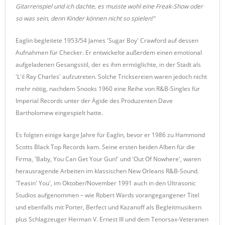
Gitarrenspiel und ich dachte, es musste wohl eine Freak-Show oder
so was sein, denn Kinder können nicht so spielen!"
Eaglin begleitete 1953/54 James 'Sugar Boy' Crawford auf dessen
Aufnahmen für Checker. Er entwickelte außerdem einen emotional
aufgeladenen Gesangsstil, der es ihm ermöglichte, in der Stadt als
'L'il Ray Charles' aufzutreten. Solche Tricksereien waren jedoch nicht
mehr nötig, nachdem Snooks 1960 eine Reihe von R&B-Singles für
Imperial Records unter der Ägide des Produzenten Dave
Bartholomew eingespielt hatte.
Es folgten einige karge Jahre für Eaglin, bevor er 1986 zu Hammond
Scotts Black Top Records kam. Seine ersten beiden Alben für die
Firma, 'Baby, You Can Get Your Gun!' und 'Out Of Nowhere', waren
herausragende Arbeiten im klassischen New Orleans R&B-Sound.
'Teasin' You', im Oktober/November 1991 auch in den Ultrasonic
Studios aufgenommen – wie Robert Wards vorangegangener Titel
und ebenfalls mit Porter, Berfect und Kazanoff als Begleitmusikern
plus Schlagzeuger Herman V. Ernest III und dem Tenorsax-Veteranen