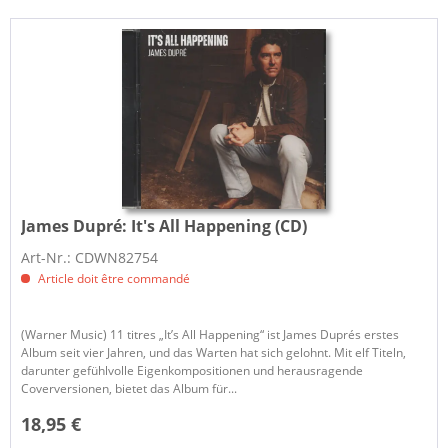
James Dupré:
It's All Happening (CD)
Art-Nr.: CDWN82754
Article doit être commandé
(Warner Music) 11 titres „It’s All Happening“ ist James Duprés erstes
Album seit vier Jahren, und das Warten hat sich gelohnt. Mit elf Titeln,
darunter gefühlvolle Eigenkompositionen und herausragende
Coverversionen, bietet das Album für...
18,95 €