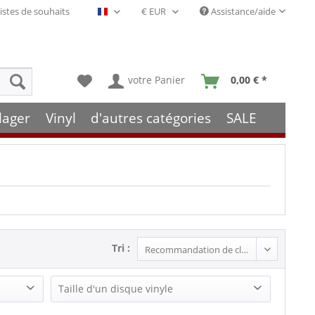
istes de souhaits
Assistance/aide
Français- FR
votre Panier
0,00 € *
lager
Vinyl
d'autres catégories
SALE
Tri :
Taille d'un disque vinyle