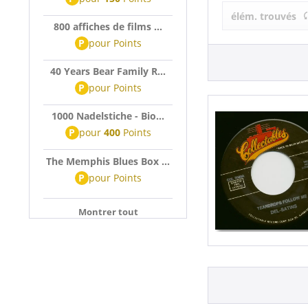
Del-Satins &
élém. trouvés
800 affiches de films ...
P
pour
Points
40 Years Bear Family R...
P
pour
Points
1000 Nadelstiche - Bio...
P
pour
400
Points
The Memphis Blues Box ...
P
pour
Points
Montrer tout