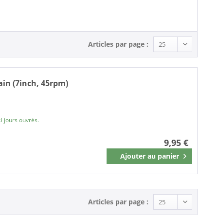
Single (7 Inch) (1)
Articles par page :
ain (7inch, 45rpm)
3 jours ouvrés.
9,95 €
Ajouter au
panier
Mémoriser
Articles par page :