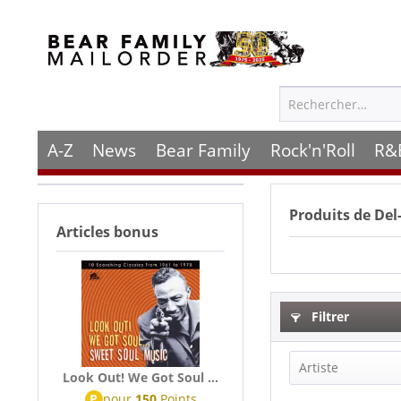
A-Z
News
Bear Family
Rock'n'Roll
R&
Produits de
Del-
Articles bonus
Filtrer
Artiste
Look Out! We Got Soul ...
P
pour
150
Points