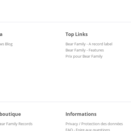
ia
Top Links
ws Blog
Bear Family - A record label
Bear Family - Features
Prix pour Bear Family
 boutique
Informations
ear Family Records
Privacy / Protection des données
FAQ - Foire aux questions