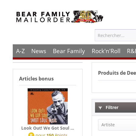
A-Z
News
Bear Family
Rock'n'Roll
R&
Produits de
Dee
Articles bonus
Filtrer
Artiste
Look Out! We Got Soul ...
P
pour
150
Points