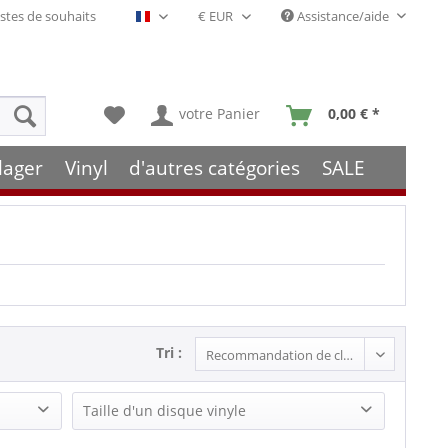
stes de souhaits
Assistance/aide
Français- FR
votre Panier
0,00 € *
lager
Vinyl
d'autres catégories
SALE
Tri :
Taille d'un disque vinyle