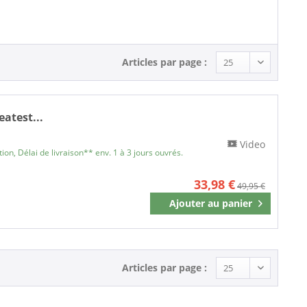
Single (7 Inch) (1)
Articles par page :
atest...
Video
on, Délai de livraison** env. 1 à 3 jours ouvrés.
33,98 €
49,95 €
Ajouter au
panier
Mémoriser
Articles par page :