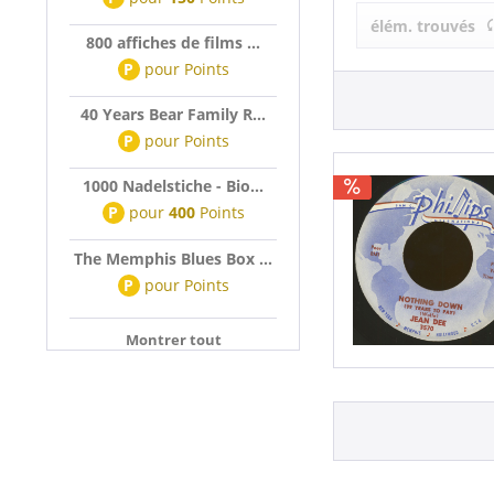
Jean Dee (1)
élém. trouvés
800 affiches de films ...
P
pour
Points
40 Years Bear Family R...
P
pour
Points
1000 Nadelstiche - Bio...
P
pour
400
Points
The Memphis Blues Box ...
P
pour
Points
Montrer tout