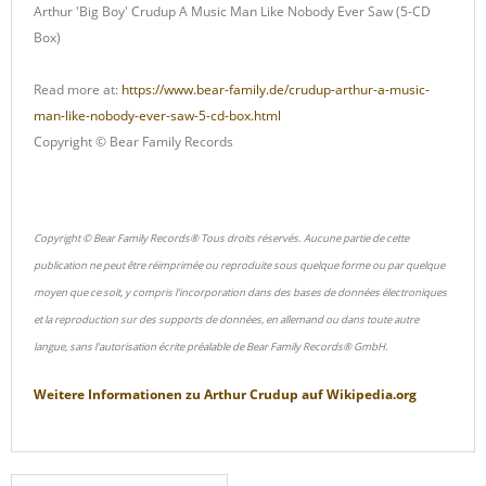
Arthur 'Big Boy' Crudup A Music Man Like Nobody Ever Saw (5-CD
Box)
Read more at:
https://www.bear-family.de/crudup-arthur-a-music-
man-like-nobody-ever-saw-5-cd-box.html
Copyright © Bear Family Records
Copyright © Bear Family Records® Tous droits réservés. Aucune partie de cette
publication ne peut être réimprimée ou reproduite sous quelque forme ou par quelque
moyen que ce soit, y compris l'incorporation dans des bases de données électroniques
et la reproduction sur des supports de données, en allemand ou dans toute autre
langue, sans l'autorisation écrite préalable de Bear Family Records® GmbH.
Weitere Informationen zu
Arthur Crudup
auf
Wikipedia.org