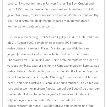
coverte. Elvis war immer ein Fan von Arthur 'Big Boy' Crudup und
nahm 1956 zwei weitere seiner Songs auf, nachdem er zu RCA Victor
gewechselt war (ironischerweise der früheren Plattenheimat von Big
Boy). Aber Arthur blieb ein vergleichbares Maß an monetärer
Kompensation zeitlebens verwehrt
Die Sozialversicherung listet Arthur 'Big Boy' Crudups Geburtsdatum
als 24. August 1909, obwohl er selbst stets 1905 nannte,
wahrscheinlich kam er in Forest, Mississippi, zur Welt. In seinen
jungen Jahren war Crudup Landarbeiter und nahm die Gitarre
überhaupt erst 1937 in die Hand. Seine erste Klampfe hatte einen so
verbogenen Hals, dass er sie nur mit Kapodaster spielen konnte, was
wahrscheinlich der Grund ist, warum er den Großteil seiner Songs in
derselben Tonart spielt. Im Jahr 1940 zog Arthur hoch nach Chicago –
bereit, dort sein Glück als Bluesmusiker zu versuchen. Die Zeiten war
hart und er wohnte in einem Pappkarton auf der South Side unter den
Gleisen der 'L'-Hochbahn. Seine große Chance kam im darauf
folgenden Jahr, als ihn Lester Melrose – damals der Top-
Bluesproduzent der Stadt – auf der Straße spielen hörte und ihm