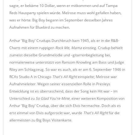
sagte, er bekäme 10 Dollar, wenn er mitkommen und auf Tampa
Reds Hausparty spielen würde. Melrose muss wohl gefallen haben,
was er hörte: Big Boy begann im September desselben Jahres
Aufnahmen für Bluebird zu machen.
Arthur 'Big Boy' Crudups Durchbruch kam 1945, als er in die R&B-
Charts mit einem ruppigen
Rock Me, Mama
einstieg. Crudup behielt
zumeist dieselbe Grundmelodie und –gitarren­beglei­tung bei,
normalerweise unterstützt von Ransom Knowling am Bass und Judge
Riley am Schlagzeug. So war es auch, als er am 6. September 1946 in
RCAs Studio A in Chicago
That's All Right
einspielte; Melrose war
Aufnahmeleiter. Wegen seiner essenziellen Rolle in Presleys
Entwicklung ist es überraschend, dass der Song kein Hit war – im
Unterschied zu
So Glad You're Mine
, einer weiteren Komposition von
Arthur 'Big Boy' Crudup, über die sich Elvis hermachte. Doch als es
erst einmal von Elvis aufgerockt war, wurde
That's All Right
für die
allermeisten zu Big Boys Visitenkarte.