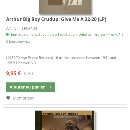
Arthur Big Boy Crudup:
Give Me A 32-20 (LP)
Art-Nr.: LPIG403
Immédiatement disponible à l'expédition, Délai de livraison** env. 1 à
3 jours ouvrés.
(1982/Crown Prince Records) 16 tracks, recorded between 1941 and
1952l LP cover: VG+
9,95 €
15,95 €
Ajouter au
panier
Mémoriser