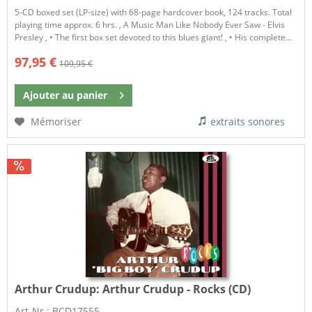
5-CD boxed set (LP-size) with 68-page hardcover book, 124 tracks. Total
playing time approx. 6 hrs. , A Music Man Like Nobody Ever Saw - Elvis
Presley , • The first box set devoted to this blues giant! , • His complete...
97,95 €
109,95 €
Ajouter au
panier
Mémoriser
extraits sonores
Arthur Crudup:
Arthur Crudup - Rocks (CD)
Art-Nr.: BCD17555