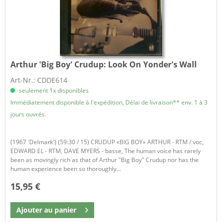
Arthur 'Big Boy' Crudup:
Look On Yonder's Wall
Art-Nr.: CDDE614
seulement 1x disponibles
Immédiatement disponible à l'expédition, Délai de livraison** env. 1 à 3
jours ouvrés.
(1967 'Delmark') (59:30 / 15) CRUDUP «BIG BOY» ARTHUR - RTM / voc,
EDWARD EL - RTM, DAVE MYERS - basse, The human voice has rarely
been as movingly rich as that of Arthur "Big Boy" Crudup nor has the
human experience been so thoroughly...
15,95 €
Ajouter au
panier