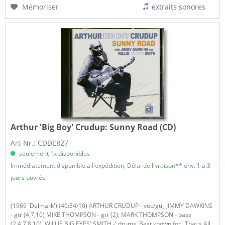
Mémoriser
extraits sonores
Arthur 'Big Boy' Crudup:
Sunny Road (CD)
Art-Nr.: CDDE827
seulement 1x disponibles
Immédiatement disponible à l'expédition, Délai de livraison** env. 1 à 3
jours ouvrés.
(1969 'Delmark') (40:34/10) ARTHUR CRUDUP - voc/gtr, JIMMY DAWKINS
- gtr (4,7,10) MIKE THOMPSON - gtr (2), MARK THOMPSON - bass
(2,4,7,8,10), WILLIE BIG EYES' SMITH -' drums. Best known for "That's All