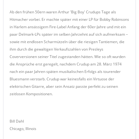
Ab den frühen 50ern waren Arthur 'Big Boy' Crudups Tage als
Hitmacher vorbei. Er machte später mit einer LP für Bobby Robinsons
in Harlem ansässigem Fire-Label Anfang der 60er-Jahre und mit ein
paar Delmark-LPs später im selben Jahrzehnt auf sich aufmerksam –
sowie mit endlosen Scharmützeln über die riesigen Tantiemen, die
ihm durch die gewaltigen Verkaufszahlen von Presleys
Coverversionen seiner Titel zugestanden hätten. Wie so oft wurden
die Ansprüche erst geregelt, nachdem Crudup am 28. März 1974
nach ein paar Jahren späten musikalischen Erfolgs als tourender
Bluesmann verstarb. Crudup war keinesfalls ein Virtuose der
elektrischen Gitarre, aber sein Ansatz passte perfekt zu seinen
zeitlosen Kompositionen.
Bill Dahl
Chicago, Illinois