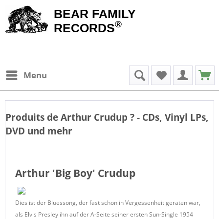
BEAR FAMILY
®
RECORDS
Menu
Produits de
Arthur Crudup
? - CDs, Vinyl LPs,
DVD und mehr
Arthur 'Big Boy' Crudup
Dies ist der Bluessong, der fast schon in Vergessenheit geraten war,
als Elvis Presley ihn auf der A-Seite seiner ersten Sun-Single 1954