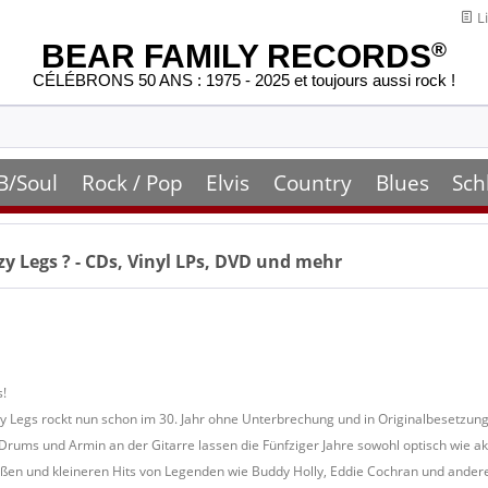
Li
BEAR FAMILY RECORDS
®
CÉLÉBRONS 50 ANS : 1975 - 2025 et toujours aussi rock !
B/Soul
Rock / Pop
Elvis
Country
Blues
Sch
zy Legs
? - CDs, Vinyl LPs, DVD und mehr
s!
y Legs rockt nun schon im 30. Jahr ohne Unterbrechung und in Originalbesetzung(
Drums und Armin an der Gitarre lassen die Fünfziger Jahre sowohl optisch wie ak
roßen und kleineren Hits von Legenden wie Buddy Holly, Eddie Cochran und ander