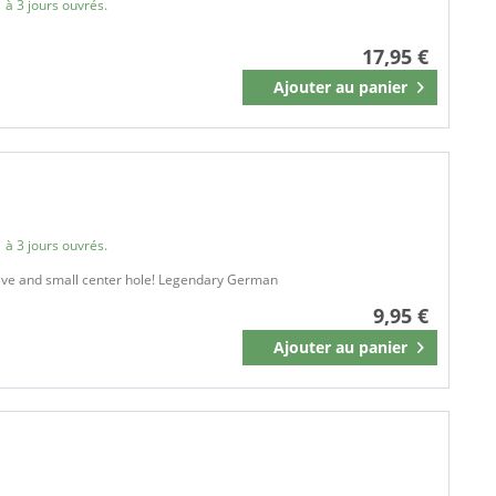
 à 3 jours ouvrés.
17,95 €
Ajouter au
panier
Mémoriser
 à 3 jours ouvrés.
leeve and small center hole! Legendary German
9,95 €
Ajouter au
panier
Mémoriser