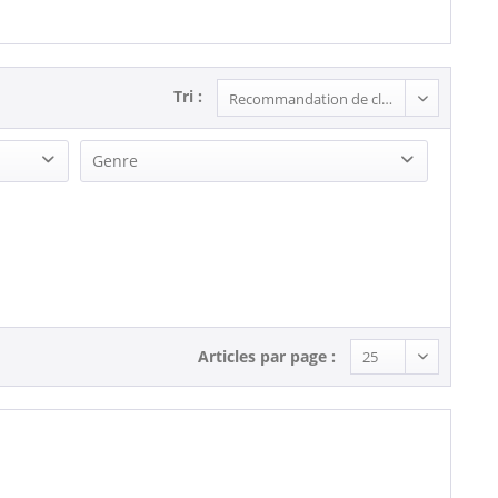
Tri :
Genre
Rock (1)
Rock'n'Roll (2)
Articles par page :