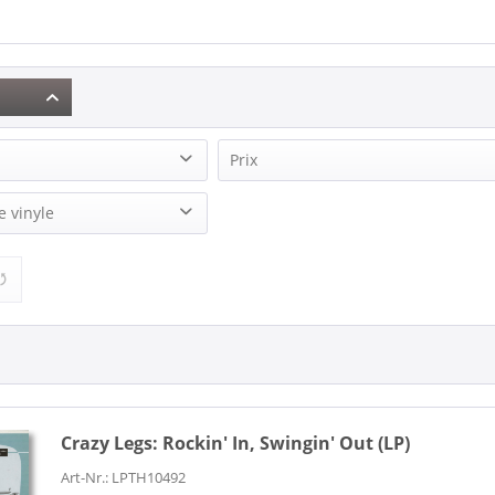
Prix
3)
e vinyle
9,95 €
17,95 €
de
à
)
1)
Crazy Legs:
Rockin' In, Swingin' Out (LP)
Art-Nr.: LPTH10492