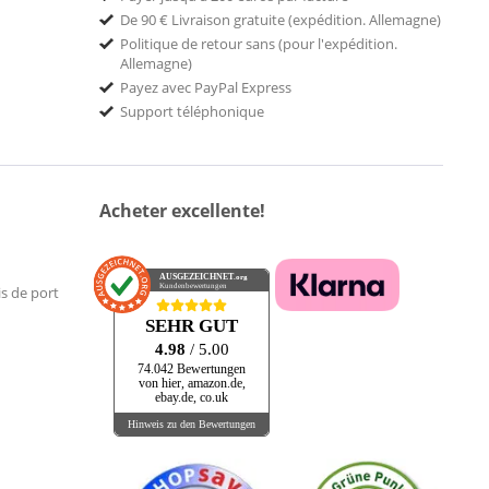
De 90 € Livraison gratuite (expédition. Allemagne)
Politique de retour sans (pour l'expédition.
Allemagne)
Payez avec PayPal Express
Support téléphonique
Acheter excellente!
AUSGEZEICHNET
.org
Kundenbewertungen
is de port
SEHR GUT
4.98
/ 5.00
74.042 Bewertungen
von hier, amazon.de,
ebay.de, co.uk
Hinweis zu den Bewertungen