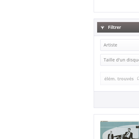
Filtrer
Artiste
Crazy Legs (
Taille d'un disqu
EP (7 inch) (1
élém. trouvés
LP (12 Inch) (