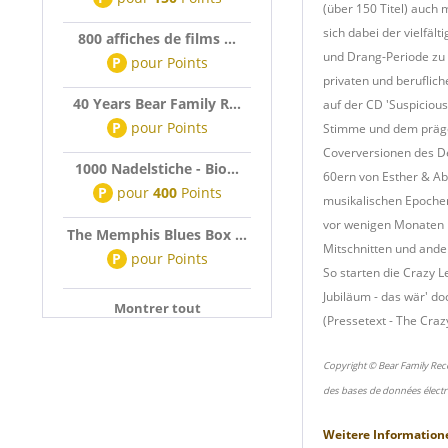
(über 150 Titel) auch
sich dabei der vielfä
800 affiches de films ...
und Drang-Periode zu 
P
pour
Points
privaten und beruflic
40 Years Bear Family R...
auf der CD 'Suspiciou
P
pour
Points
Stimme und dem präge
Coverversionen des De
1000 Nadelstiche - Bio...
60ern von Esther & Abi
P
pour
400
Points
musikalischen Epochen
vor wenigen Monaten n
The Memphis Blues Box ...
Mitschnitten und ande
P
pour
Points
So starten die Crazy L
Jubiläum - das wär' do
Montrer tout
(Pressetext - The Craz
Copyright © Bear Family Rec
des bases de données électr
Weitere Information