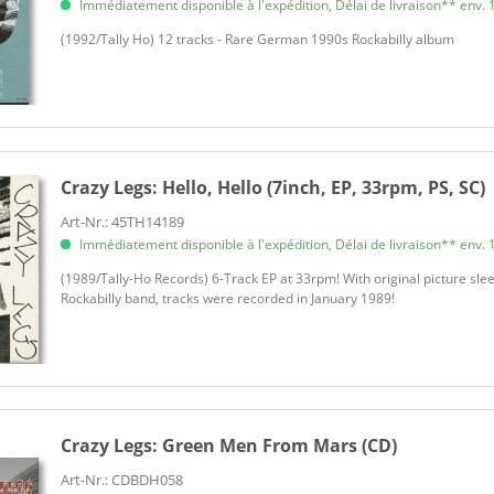
Immédiatement disponible à l'expédition, Délai de livraison** env. 1
​(1992/Tally Ho) 12 tracks - Rare German 1990s Rockabilly album
Crazy Legs:
Hello, Hello (7inch, EP, 33rpm, PS, SC)
Art-Nr.: 45TH14189
Immédiatement disponible à l'expédition, Délai de livraison** env. 1
​(1989/Tally-Ho Records) 6-Track EP at 33rpm! With original picture s
Rockabilly band, tracks were recorded in January 1989!
Crazy Legs:
Green Men From Mars (CD)
Art-Nr.: CDBDH058