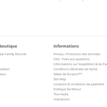
 boutique
Informations
ear Family Records
Privacy / Protection des données
FAQ - Foire aux questions
Informations sur l’expédition & les fra
ulation
Conditions Générales de Vente
ueux.
Délais de livraison**
Site Map
Livraison et conditions de paiement
Politique De Retour
The media
Impressum