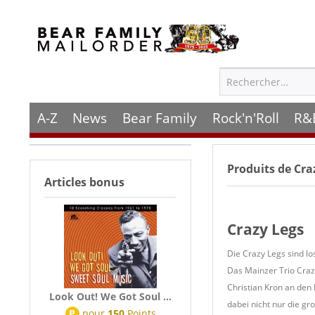
A-Z
News
Bear Family
Rock'n'Roll
R&
Produits de
Cra
Articles bonus
Crazy Legs
Die Crazy Legs sind lo
Das Mainzer Trio Craz
Christian Kron an den 
Look Out! We Got Soul ...
dabei nicht nur die g
P
pour
150
Points