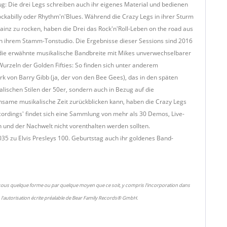
g: Die drei Legs schreiben auch ihr eigenes Material und bedienen
ckabilly oder Rhythm'n'Blues. Während die Crazy Legs in ihrer Sturm
inz zu rocken, haben die Drei das Rock'n'Roll-Leben on the road aus
in ihrem Stamm-Tonstudio. Die Ergebnisse dieser Sessions sind 2016
n die erwähnte musikalische Bandbreite mit Mikes unverwechselbarer
zeln der Golden Fifties: So finden sich unter anderem
k von Barry Gibb (ja, der von den Bee Gees), das in den späten
lischen Stilen der 50er, sondern auch in Bezug auf die
nsame musikalische Zeit zurückblicken kann, haben die Crazy Legs
ordings' findet sich eine Sammlung von mehr als 30 Demos, Live-
 und der Nachwelt nicht vorenthalten werden sollten.
 2035 zu Elvis Presleys 100. Geburtstag auch ihr goldenes Band-
 sous quelque forme ou par quelque moyen que ce soit, y compris l'incorporation dans
l'autorisation écrite préalable de Bear Family Records® GmbH.