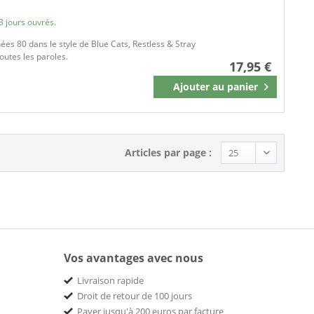
3 jours ouvrés.
ées 80 dans le style de Blue Cats, Restless & Stray
toutes les paroles.
17,95 €
Ajouter au
panier
Mémoriser
Articles par page :
Vos avantages avec nous
Livraison rapide
Droit de retour de 100 jours
Payer jusqu'à 200 euros par facture