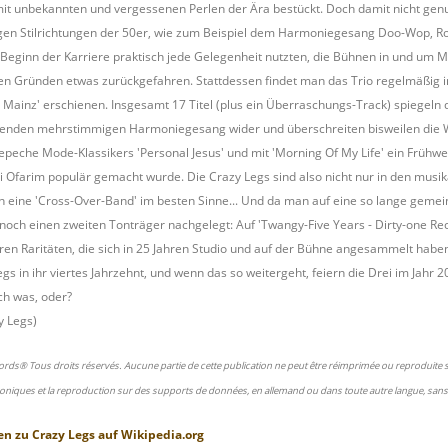
 mit unbekannten und vergessenen Perlen der Ära bestückt. Doch damit nicht genu
ltigen Stilrichtungen der 50er, wie zum Beispiel dem Harmoniegesang Doo-Wop, Ro
Beginn der Karriere praktisch jede Gelegenheit nutzten, die Bühnen in und um Ma
hen Gründen etwas zurückgefahren. Stattdessen findet man das Trio regelmäßig 
s Mainz' erschienen. Insgesamt 17 Titel (plus ein Überraschungs-Track) spiegel
nden mehrstimmigen Harmoniegesang wider und überschreiten bisweilen die Wur
peche Mode-Klassikers 'Personal Jesus' und mit 'Morning Of My Life' ein Frühwer
 Ofarim populär gemacht wurde. Die Crazy Legs sind also nicht nur in den musika
 eine 'Cross-Over-Band' im besten Sinne... Und da man auf eine so lange gemei
och einen zweiten Tonträger nachgelegt: Auf 'Twangy-Five Years - Dirty-one Rec
ren Raritäten, die sich in 25 Jahren Studio und auf der Bühne angesammelt haben
egs in ihr viertes Jahrzehnt, und wenn das so weitergeht, feiern die Drei im Jahr
ch was, oder?
y Legs)
ords® Tous droits réservés. Aucune partie de cette publication ne peut être réimprimée ou reproduite
oniques et la reproduction sur des supports de données, en allemand ou dans toute autre langue, sans 
en zu
Crazy Legs
auf
Wikipedia.org