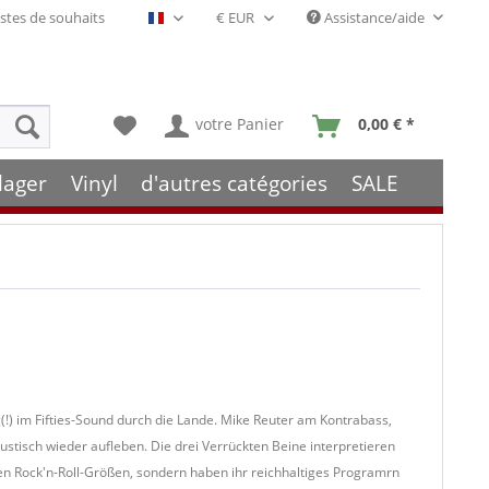
stes de souhaits
Assistance/aide
Français- FR
votre Panier
0,00 € *
lager
Vinyl
d'autres catégories
SALE
!) im Fifties-Sound durch die Lande. Mike Reuter am Kontrabass,
ustisch wieder aufleben. Die drei Verrückten Beine interpretieren
en Rock'n-Roll-Größen, sondern haben ihr reichhaltiges Programrn