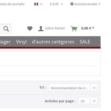
istes de souhaits
Assistance/aide
Français- FR
votre Panier
0,00 € *
lager
Vinyl
d'autres catégories
SALE
Tri :
Articles par page :