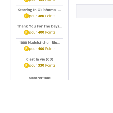
Starring In Oklahoma -...
P
pour
480
Points
Thank You For The Days...
P
pour
400
Points
1000 Nadelstiche - Bio...
P
pour
400
Points
C'est la vie (CD)
P
pour
330
Points
Montrer tout