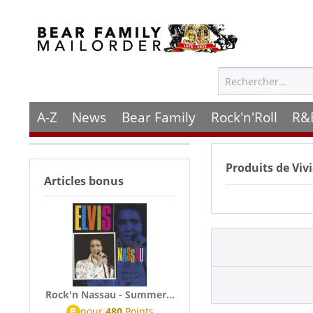
A-Z
News
Bear Family
Rock'n'Roll
R&
Produits de
Viv
Articles bonus
Rock'n Nassau - Summer...
P
pour
480
Points