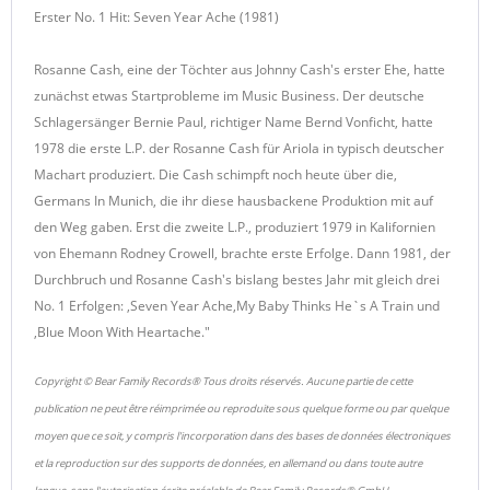
Erster No. 1 Hit: Seven Year Ache (1981)
Rosanne Cash, eine der Töchter aus Johnny Cash's erster Ehe, hatte
zunächst etwas Startprobleme im Music Business. Der deutsche
Schlagersänger Bernie Paul, richtiger Name Bernd Vonficht, hatte
1978 die erste L.P. der Rosanne Cash für Ariola in typisch deutscher
Machart produziert. Die Cash schimpft noch heute über die,
Germans In Munich, die ihr diese hausbackene Produktion mit auf
den Weg gaben. Erst die zweite L.P., produziert 1979 in Kalifornien
von Ehemann Rodney Crowell, brachte erste Erfolge. Dann 1981, der
Durchbruch und Rosanne Cash's bislang bestes Jahr mit gleich drei
No. 1 Erfolgen: ,Seven Year Ache,My Baby Thinks He`s A Train und
,Blue Moon With Heartache."
Copyright © Bear Family Records® Tous droits réservés. Aucune partie de cette
publication ne peut être réimprimée ou reproduite sous quelque forme ou par quelque
moyen que ce soit, y compris l'incorporation dans des bases de données électroniques
et la reproduction sur des supports de données, en allemand ou dans toute autre