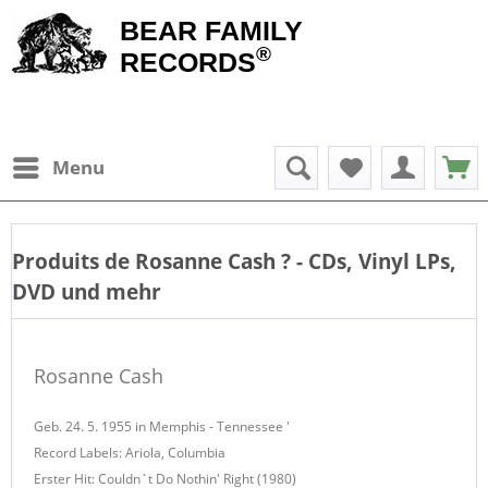
BEAR FAMILY
®
RECORDS
Menu
Produits de
Rosanne Cash
? - CDs, Vinyl LPs,
DVD und mehr
Rosanne Cash
Geb. 24. 5. 1955 in Memphis - Tennessee '
Record Labels: Ariola, Columbia
Erster Hit: Couldn`t Do Nothin' Right (1980)