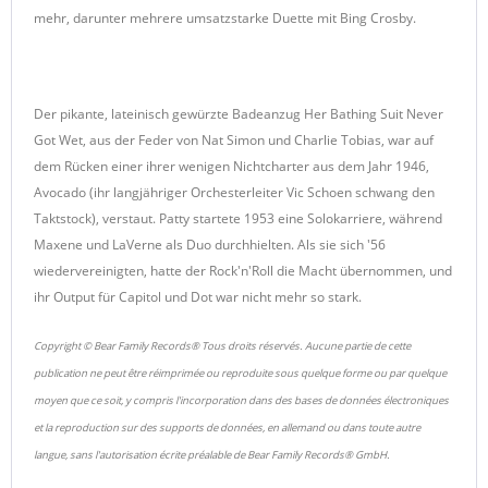
mehr, darunter mehrere umsatzstarke Duette mit Bing Crosby.
Der pikante, lateinisch gewürzte Badeanzug Her Bathing Suit Never
Got Wet, aus der Feder von Nat Simon und Charlie Tobias, war auf
dem Rücken einer ihrer wenigen Nichtcharter aus dem Jahr 1946,
Avocado (ihr langjähriger Orchesterleiter Vic Schoen schwang den
Taktstock), verstaut. Patty startete 1953 eine Solokarriere, während
Maxene und LaVerne als Duo durchhielten. Als sie sich '56
wiedervereinigten, hatte der Rock'n'Roll die Macht übernommen, und
ihr Output für Capitol und Dot war nicht mehr so stark.
Copyright © Bear Family Records® Tous droits réservés. Aucune partie de cette
publication ne peut être réimprimée ou reproduite sous quelque forme ou par quelque
moyen que ce soit, y compris l'incorporation dans des bases de données électroniques
et la reproduction sur des supports de données, en allemand ou dans toute autre
langue, sans l'autorisation écrite préalable de Bear Family Records® GmbH.