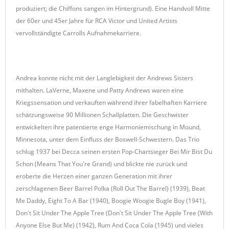
produziert; die Chiffons sangen im Hintergrund). Eine Handvoll Mitte
der 60er und 45er Jahre für RCA Victor und United Artists
vervollständigte Carrolls Aufnahmekarriere.
Andrea konnte nicht mit der Langlebigkeit der Andrews Sisters
mithalten. LaVerne, Maxene und Patty Andrews waren eine
Kriegssensation und verkauften während ihrer fabelhaften Karriere
schätzungsweise 90 Millionen Schallplatten. Die Geschwister
entwickelten ihre patentierte enge Harmoniemischung in Mound,
Minnesota, unter dem Einfluss der Boswell-Schwestern. Das Trio
schlug 1937 bei Decca seinen ersten Pop-Chartsieger Bei Mir Bist Du
Schon (Means That You're Grand) und blickte nie zurück und
eroberte die Herzen einer ganzen Generation mit ihrer
zerschlagenen Beer Barrel Polka (Roll Out The Barrel) (1939), Beat
Me Daddy, Eight To A Bar (1940), Boogie Woogie Bugle Boy (1941),
Don't Sit Under The Apple Tree (Don't Sit Under The Apple Tree (With
Anyone Else But Me) (1942), Rum And Coca Cola (1945) und vieles