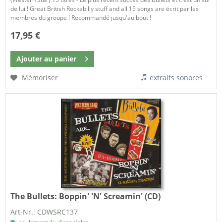
de lui ! Great British Rockabilly stuff and all 15 songs are écrit par les
membres du groupe ! Recommandé jusqu'au bout !
17,95 €
Ajouter au
panier
Mémoriser
extraits sonores
The Bullets:
Boppin' 'N' Screamin' (CD)
Art-Nr.: CDWSRC137