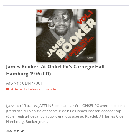
James Booker:
At Onkel Pö's Carnegie Hall,
Hamburg 1976 (CD)
Art-Nr.: CDN77061
Article doit être commandé
(Jazzline) 15 tracks. JAZZLINE poursuit sa série ONKEL PÖ avec le concert
grandiose du pianiste et chanteur de blues James Booker, décédé trop
tôt, enregistré devant un public enthousiaste au Kultclub #1. James C de
Hambourg. Booker joue...