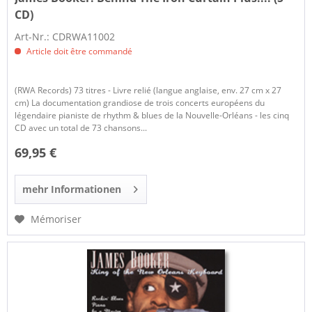
CD)
Art-Nr.: CDRWA11002
Article doit être commandé
(RWA Records) 73 titres - Livre relié (langue anglaise, env. 27 cm x 27
cm) La documentation grandiose de trois concerts européens du
légendaire pianiste de rhythm & blues de la Nouvelle-Orléans - les cinq
CD avec un total de 73 chansons...
69,95 €
mehr Informationen
Mémoriser