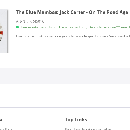
The Blue Mambas:
Jack Carter - On The Road Agai
Art-Nr.: RR45016
Immédiatement disponible à l'expédition, Délai de livraison** env. 1
Frantic killer instro avec une grande bascule qui dispose d'un super
ia
Top Links
ws Blog
Bear Family - A record label