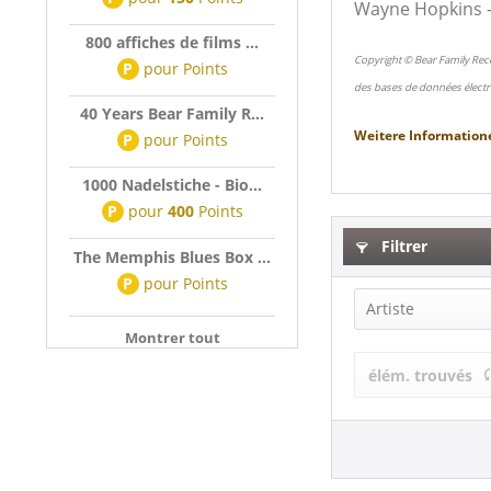
Wayne Hopkins 
800 affiches de films ...
Copyright © Bear Family Rec
P
pour
Points
des bases de données électr
40 Years Bear Family R...
Weitere Information
P
pour
Points
1000 Nadelstiche - Bio...
P
pour
400
Points
Filtrer
The Memphis Blues Box ...
P
pour
Points
Artiste
Montrer tout
The Blue Ma
élém. trouvés