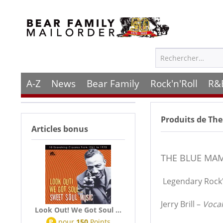
A-Z
News
Bear Family
Rock'n'Roll
R&
Produits de
The
Articles bonus
THE BLUE MA
Legendary Rock'
Jerry Brill –
Vocal
Look Out! We Got Soul ...
P
pour
150
Points