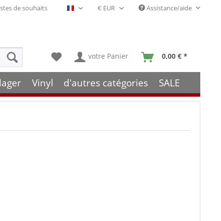
stes de souhaits
Assistance/aide
Français- FR
votre Panier
0,00 € *
lager
Vinyl
d'autres catégories
SALE