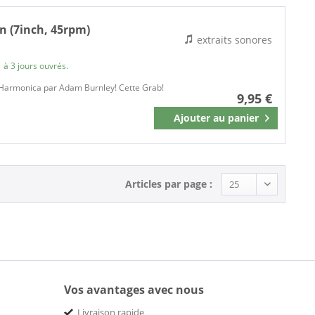
n (7inch, 45rpm)
extraits sonores
 à 3 jours ouvrés.
be Harmonica par Adam Burnley! Cette Grab!
9,95 €
Ajouter au
panier
Mémoriser
Articles par page :
Vos avantages avec nous
Livraison rapide