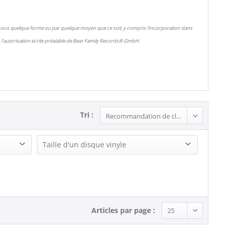
 sous quelque forme ou par quelque moyen que ce soit, y compris l'incorporation dans
l'autorisation écrite préalable de Bear Family Records® GmbH.
Tri :
Taille d'un disque vinyle
Single (7 Inch) (1)
Articles par page :