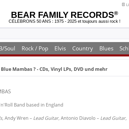
Li
BEAR FAMILY RECORDS
®
CÉLÉBRONS 50 ANS : 1975 - 2025 et toujours aussi rock !
B/Soul
Rock / Pop
Elvis
Country
Blues
Sch
 Blue Mambas
? - CDs, Vinyl LPs, DVD und mehr
MBAS
n'Roll Band based in England
s,
Andy Wren –
Lead Guitar,
Antonio Diavolo –
Lead Guitar,