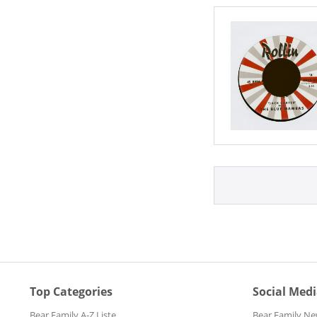
Top Categories
Social Med
Bear Family A-Z Liste
Bear Family Ne