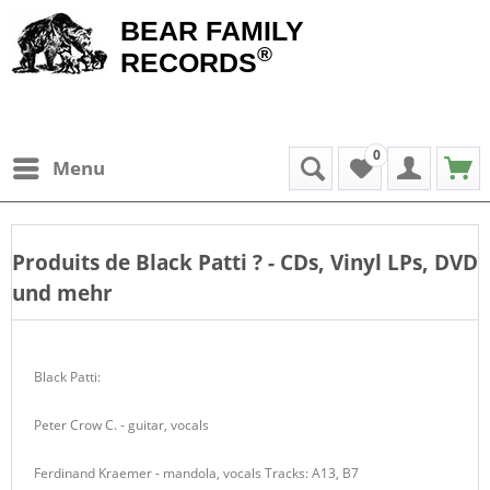
BEAR FAMILY
®
RECORDS
0
Menu
Produits de
Black Patti
? - CDs, Vinyl LPs, DVD
und mehr
Black Patti:
Peter Crow C. - guitar, vocals
Ferdinand Kraemer - mandola, vocals
Tracks: A13, B7