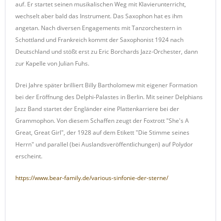
auf. Er startet seinen musikalischen Weg mit Klavierunterricht,
wechselt aber bald das Instrument. Das Saxophon hat es ihm
angetan. Nach diversen Engagements mit Tanzorchestern in
Schottland und Frankreich kommt der Saxophonist 1924 nach
Deutschland und stößt erst zu Eric Borchards Jazz-Orchester, dann
zur Kapelle von Julian Fuhs.
Drei Jahre später brilliert Billy Bartholomew mit eigener Formation
bei der Eröffnung des Delphi-Palastes in Berlin. Mit seiner Delphians
Jazz Band startet der Engländer eine Plattenkarriere bei der
Grammophon. Von diesem Schaffen zeugt der Foxtrott "She's A
Great, Great Girl", der 1928 auf dem Etikett "Die Stimme seines
Herrn" und parallel (bei Auslandsveröffentlichungen) auf Polydor
erscheint.
https://www.bear-family.de/various-sinfonie-der-sterne/