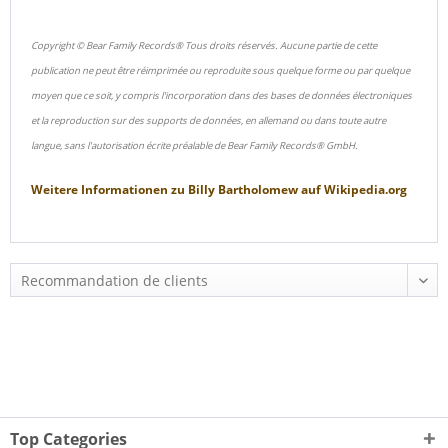
Copyright © Bear Family Records® Tous droits réservés. Aucune partie de cette
publication ne peut être réimprimée ou reproduite sous quelque forme ou par quelque
moyen que ce soit, y compris l'incorporation dans des bases de données électroniques
et la reproduction sur des supports de données, en allemand ou dans toute autre
langue, sans l'autorisation écrite préalable de Bear Family Records® GmbH.
Weitere Informationen zu
Billy Bartholomew
auf
Wikipedia.org
Top Categories