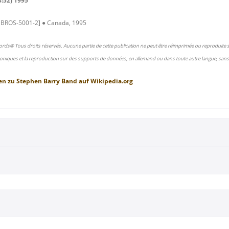
3:52) 1995
 BROS-5001-2] ● Canada, 1995
ords® Tous droits réservés. Aucune partie de cette publication ne peut être réimprimée ou reproduite
oniques et la reproduction sur des supports de données, en allemand ou dans toute autre langue, sans 
en zu
Stephen Barry Band
auf
Wikipedia.org