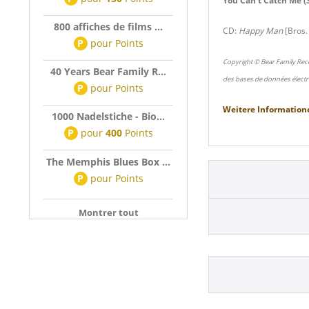
You Can't Catch Me
(
800 affiches de films ...
CD:
Happy Man
[Bros.
P
pour
Points
Copyright © Bear Family Rec
40 Years Bear Family R...
des bases de données électr
P
pour
Points
Weitere Information
1000 Nadelstiche - Bio...
P
pour
400
Points
The Memphis Blues Box ...
P
pour
Points
Montrer tout