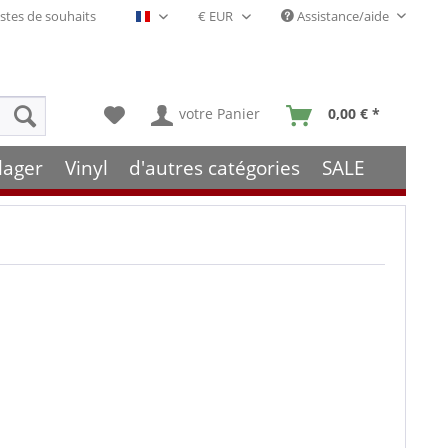
stes de souhaits
Assistance/aide
Français- FR
votre Panier
0,00 € *
lager
Vinyl
d'autres catégories
SALE