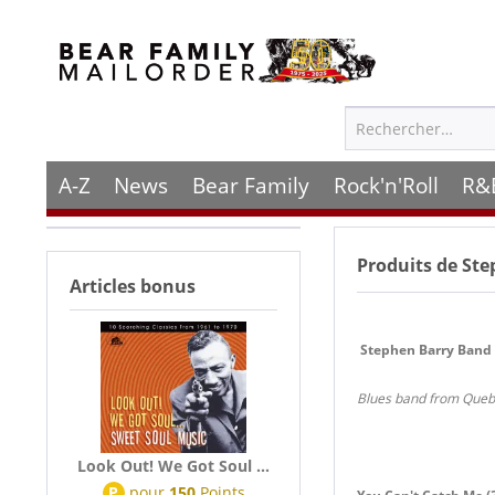
A-Z
News
Bear Family
Rock'n'Roll
R&
Produits de
Ste
Articles bonus
Stephen Barry Band
Blues band from Quebe
Look Out! We Got Soul ...
P
pour
150
Points