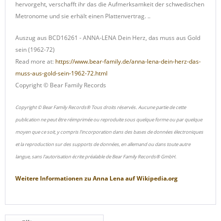
hervorgeht, verschafft ihr das die Aufmerksamkeit der schwedischen
Metronome und sie erhält einen Plattenvertrag. ..
Auszug aus BCD16261 -
ANNA-LENA Dein Herz, das muss aus Gold
sein (1962-72)
Read more at:
https://www.bear-family.de/anna-lena-dein-herz-das-
muss-aus-gold-sein-1962-72.html
Copyright © Bear Family Records
Copyright © Bear Family Records® Tous droits réservés. Aucune partie de cette
publication ne peut être réimprimée ou reproduite sous quelque forme ou par quelque
moyen que ce soit, y compris l'incorporation dans des bases de données électroniques
et la reproduction sur des supports de données, en allemand ou dans toute autre
langue, sans l'autorisation écrite préalable de Bear Family Records® GmbH.
Weitere Informationen zu
Anna Lena
auf
Wikipedia.org