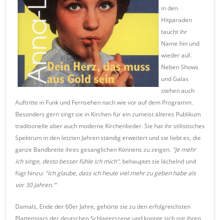
in den
Hitparaden
taucht ihr
Name hin und
wieder auf.
Neben Shows
und Galas
stehen auch
Auftritte in Funk und Fernsehen nach wie vor auf dem Programm.
Besonders gern singt sie in Kirchen für ein zumeist älteres Publikum
traditionelle aber auch moderne Kirchenlieder. Sie hat ihr stilistisches
Spektrum in den letzten Jahren ständig erweitert und sie liebt es, die
ganze Bandbreite ihres gesanglichen Könnens zu zeigen.
"Je mehr
ich singe, desto besser fühle ich mich",
behauptet sie lächelnd und
fügt hinzu:
"Ich glaube, dass ich heute viel mehr zu geben habe als
vor 30 Jahren."’
Damals, Ende der 60er Jahre, gehörte sie zu den erfolgreichsten
Plattenstars der deutschen Schlagerszene und konnte sich mit ihren