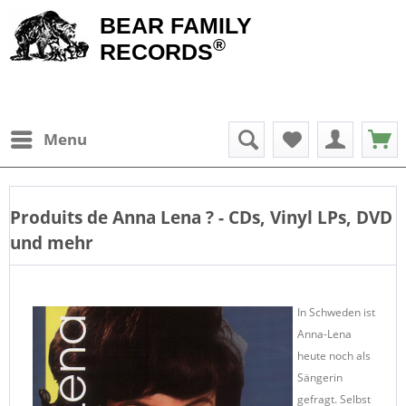
BEAR FAMILY
®
RECORDS
Menu
Produits de
Anna Lena
? - CDs, Vinyl LPs, DVD
und mehr
In Schweden ist
Anna-Lena
heute noch als
Sängerin
gefragt. Selbst