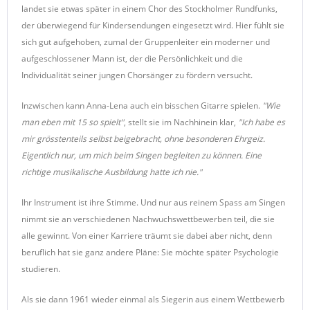
landet sie etwas später in einem Chor des Stockholmer Rundfunks,
der überwiegend für Kindersendungen eingesetzt wird. Hier fühlt sie
sich gut aufgehoben, zumal der Gruppenleiter ein moderner und
aufgeschlossener Mann ist, der die Persönlichkeit und die
Individualität seiner jungen Chorsänger zu fördern versucht.
Inzwischen kann Anna-Lena auch ein bisschen Gitarre spielen.
"Wie
man eben mit 15 so spielt"
, stellt sie im Nachhinein klar,
"Ich habe es
mir grösstenteils selbst beigebracht, ohne besonderen Ehrgeiz.
Eigentlich nur, um mich beim Singen begleiten zu können. Eine
richtige musikalische Ausbildung hatte ich nie."
Ihr Instrument ist ihre Stimme. Und nur aus reinem Spass am Singen
nimmt sie an verschiedenen Nachwuchswettbewerben teil, die sie
alle gewinnt. Von einer Karriere träumt sie dabei aber nicht, denn
beruflich hat sie ganz andere Pläne: Sie möchte später Psychologie
studieren.
Als sie dann 1961 wieder einmal als Siegerin aus einem Wettbewerb