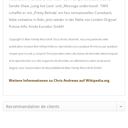
Sandie Shaw „Long live Love' und „Message understood'. 1969
schaffte er mit „Pretty Belinda' ein fast sensationelles Comeback,
lebte zeitweise in Köln, jetzt wieder in der Nähe von London Original
Presse-Info: Ariola Eurodisc GmbH
Copyright © Bear Family Records® Tous droits réservés. Aucune partie de cette
publication ne peut être réimprimée ou reproduite sous quelque forme ou par quelque
moyen que ce soit, y compris l'incorporation dans des bases de données électroniques
et la reproduction sur des supports de données, en allemand ou dans toute autre
langue, sans l'autorisation écrite préalable de Bear Family Records® GmbH.
Weitere Informationen zu
Chris Andrews
auf
Wikipedia.org