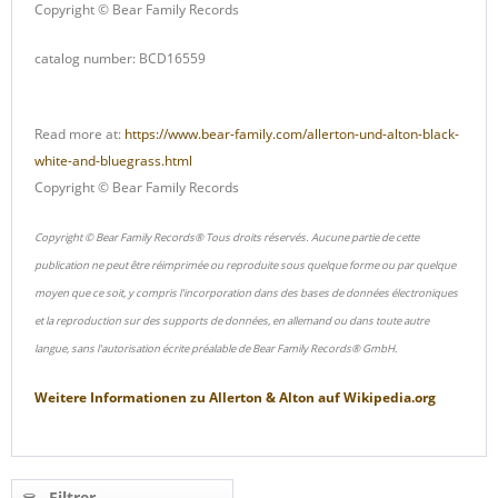
Copyright © Bear Family Records
catalog number: BCD16559
Read more at:
https://www.bear-family.com/allerton-und-alton-black-
white-and-bluegrass.html
Copyright © Bear Family Records
Copyright © Bear Family Records® Tous droits réservés. Aucune partie de cette
publication ne peut être réimprimée ou reproduite sous quelque forme ou par quelque
moyen que ce soit, y compris l'incorporation dans des bases de données électroniques
et la reproduction sur des supports de données, en allemand ou dans toute autre
langue, sans l'autorisation écrite préalable de Bear Family Records® GmbH.
Weitere Informationen zu
Allerton & Alton
auf
Wikipedia.org
Filtrer