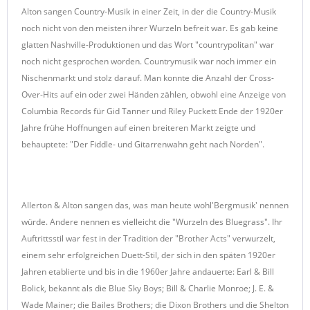
Alton sangen Country-Musik in einer Zeit, in der die Country-Musik
noch nicht von den meisten ihrer Wurzeln befreit war. Es gab keine
glatten Nashville-Produktionen und das Wort "countrypolitan" war
noch nicht gesprochen worden. Countrymusik war noch immer ein
Nischenmarkt und stolz darauf. Man konnte die Anzahl der Cross-
Over-Hits auf ein oder zwei Händen zählen, obwohl eine Anzeige von
Columbia Records für Gid Tanner und Riley Puckett Ende der 1920er
Jahre frühe Hoffnungen auf einen breiteren Markt zeigte und
behauptete: "Der Fiddle- und Gitarrenwahn geht nach Norden".
Allerton & Alton sangen das, was man heute wohl'Bergmusik' nennen
würde. Andere nennen es vielleicht die "Wurzeln des Bluegrass". Ihr
Auftrittsstil war fest in der Tradition der "Brother Acts" verwurzelt,
einem sehr erfolgreichen Duett-Stil, der sich in den späten 1920er
Jahren etablierte und bis in die 1960er Jahre andauerte: Earl & Bill
Bolick, bekannt als die Blue Sky Boys; Bill & Charlie Monroe; J. E. &
Wade Mainer; die Bailes Brothers; die Dixon Brothers und die Shelton