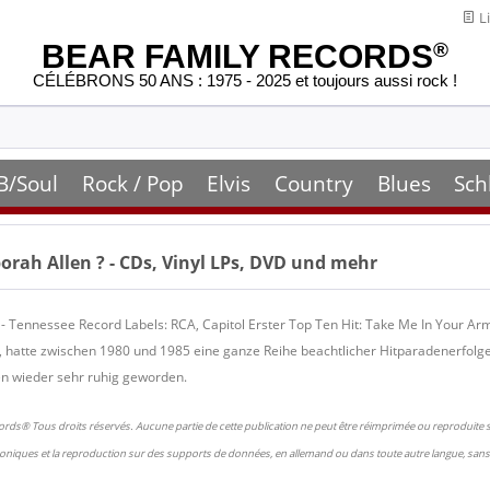
Li
BEAR FAMILY RECORDS
®
CÉLÉBRONS 50 ANS : 1975 - 2025 et toujours aussi rock !
B/Soul
Rock / Pop
Elvis
Country
Blues
Sch
orah Allen
? - CDs, Vinyl LPs, DVD und mehr
- Tennessee Record Labels: RCA, Capitol Erster Top Ten Hit: Take Me In Your A
, hatte zwischen 1980 und 1985 eine ganze Reihe beachtlicher Hitparadenerfolge.
en wieder sehr ruhig geworden.
ords® Tous droits réservés. Aucune partie de cette publication ne peut être réimprimée ou reproduite
oniques et la reproduction sur des supports de données, en allemand ou dans toute autre langue, sans 