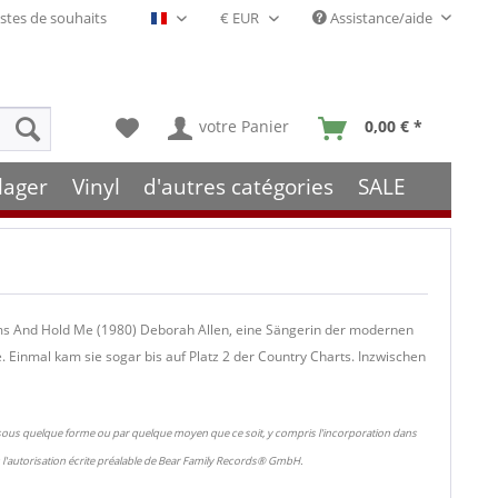
stes de souhaits
Assistance/aide
Français- FR
votre Panier
0,00 € *
lager
Vinyl
d'autres catégories
SALE
rms And Hold Me (1980) Deborah Allen, eine Sängerin der modernen
 Einmal kam sie sogar bis auf Platz 2 der Country Charts. Inzwischen
 sous quelque forme ou par quelque moyen que ce soit, y compris l'incorporation dans
l'autorisation écrite préalable de Bear Family Records® GmbH.