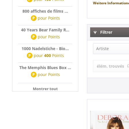
Weitere Information
800 affiches de films ...
P
pour
Points
40 Years Bear Family R...
Filtrer
P
pour
Points
1000 Nadelstiche - Bio...
Artiste
P
pour
400
Points
Deborah Alle
élém. trouvés
The Memphis Blues Box ...
P
pour
Points
Montrer tout