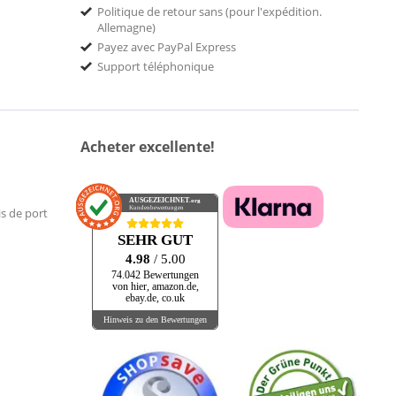
Politique de retour sans (pour l'expédition.
Allemagne)
Payez avec PayPal Express
Support téléphonique
Acheter excellente!
AUSGEZEICHNET
.org
Kundenbewertungen
is de port
SEHR GUT
4.98
/ 5.00
74.042 Bewertungen
von hier, amazon.de,
ebay.de, co.uk
Hinweis zu den Bewertungen