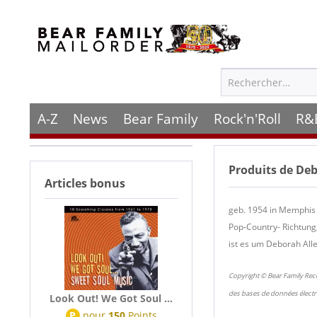
A-Z
News
Bear Family
Rock'n'Roll
R&
Produits de
Deb
Articles bonus
geb. 1954 in Memphis 
Pop-Country- Richtung
ist es um Deborah All
Copyright © Bear Family Rec
des bases de données électr
Look Out! We Got Soul ...
P
pour
150
Points