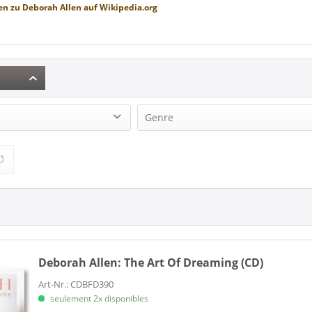
en zu
Deborah Allen
auf
Wikipedia.org
Genre
n (1)
Country (1)
Deborah Allen:
The Art Of Dreaming (CD)
Art-Nr.: CDBFD390
seulement 2x disponibles