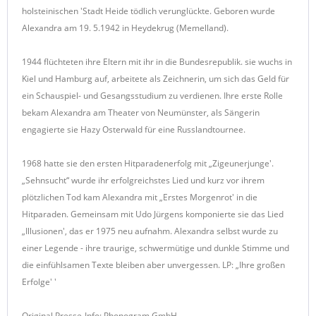
holsteinischen 'Stadt Heide tödlich verunglückte. Geboren wurde
Alexandra am 19. 5.1942 in Heydekrug (Memelland).
1944 flüchteten ihre Eltern mit ihr in die Bundesrepublik. sie wuchs in
Kiel und Hamburg auf, arbeitete als Zeichnerin, um sich das Geld für
ein Schauspiel- und Gesangsstudium zu verdienen. Ihre erste Rolle
bekam Alexandra am Theater von Neumünster, als Sängerin
engagierte sie Hazy Osterwald für eine Russlandtournee.
1968 hatte sie den ersten Hitparadenerfolg mit „Zigeunerjunge'.
„Sehnsucht“ wurde ihr erfolgreichstes Lied und kurz vor ihrem
plötzlichen Tod kam Alexandra mit „Erstes Morgenrot' in die
Hitparaden. Gemeinsam mit Udo Jürgens komponierte sie das Lied
„Illusionen', das er 1975 neu aufnahm. Alexandra selbst wurde zu
einer Legende - ihre traurige, schwermütige und dunkle Stimme und
die einfühlsamen Texte bleiben aber unvergessen. LP: „Ihre großen
Erfolge' '
Original Presse-Info: Phonogram GmbH