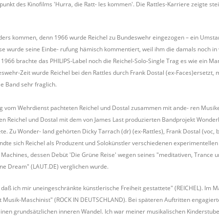
punkt des Kinofilms 'Hurra, die Ratt- les kommen'. Die Rattles-Karriere zeigte ste
nders kommen, denn 1966 wurde Reichel zu Bundeswehr eingezogen – ein Umstand, 
sse wurde seine Einbe- rufung hämisch kommentiert, weil ihm die damals noch in
966 brachte das PHILIPS-Label noch die Reichel-Solo-Single Trag es wie ein Man
wehr-Zeit wurde Reichel bei den Rattles durch Frank Dostal (ex-Faces)ersetzt, 
ie Band sehr fraglich.
ng vom Wehrdienst pachteten Reichel und Dostal zusammen mit ande- ren Musik
 ten Reichel und Dostal mit dem von James Last produzierten Bandprojekt Wonder
ete. Zu Wonder- land gehörten Dicky Tarrach (dr) (ex-Rattles), Frank Dostal (voc
ndte sich Reichel als Produzent und Solokünstler verschiedenen experimentellen 
& Machines, dessen Debüt 'Die Grüne Reise' wegen seines "meditativen, Trance 
ine Dream" (LAUT.DE) verglichen wurde.
 daß ich mir uneingeschränkte künstlerische Freiheit gestattete" (REICHEL). Im 
rt Musik-Maschinist" (ROCK IN DEUTSCHLAND). Bei späteren Auftritten engagiert
 einen grundsätzlichen inneren Wandel. Ich war meiner musikalischen Kinderstub