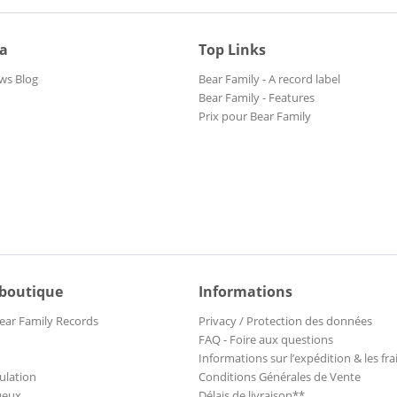
ia
Top Links
ws Blog
Bear Family - A record label
Bear Family - Features
Prix pour Bear Family
 boutique
Informations
ear Family Records
Privacy / Protection des données
FAQ - Foire aux questions
Informations sur l’expédition & les fra
ulation
Conditions Générales de Vente
ueux.
Délais de livraison**