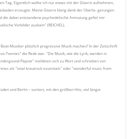
n Tag. Eigentlich wollte ich nur etwas mit der Gitarre aufnehmen,
okaskaden erzeugte. Meine Gitarre klang dank der Überla- gerungen
d die dabei entstandene psychedelische Anmutung gefiel mir
kalische Vorbilder auskam" (REICHEL).
 Beat-Musiker plötzlich progressive Musik machen? In der Zeitschrift
vo-Teenies" die Rede war. "Die Musik, wie die Lyrik, werden in
ndergound-Päpste" meldeten sich zu Wort und schrieben von
ines als "total krautrock essentials" oder "wonderful music from
den und Berlin – sortiert, mit den größten Hits, viel längst