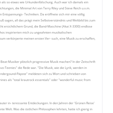
ch als so etwas wie Urkundenfälschung. Auch war ich damals ein
htungen, die Minimal Art von Terry Riley und Steve Reich u.v.m.
n Entspannungs- Techniken. Da eröffnete sich mir eine völlig
muß sagen, all das prägt mein Selbstverständnis und Weltbild bis zum
nicht ersichtlichem Grund, die Band-Maschine (Akai X-3300) endlose
hos inspirierten mich zu ungeahnten musikalischen
bum verkörperte meinen ersten Ver- such, eine Musik zu erschaffen,
 Beat-Musiker plötzlich progressive Musik machen? In der Zeitschrift
vo-Teenies" die Rede war. "Die Musik, wie die Lyrik, werden in
ndergound-Päpste" meldeten sich zu Wort und schrieben von
ines als "total krautrock essentials" oder "wonderful music from
Lauter in- teressante Entdeckungen. In den Jahren der 'Grünen Reise'
e Welt. Was die östlichen Philosophen lehrten, hatte ich gierig in