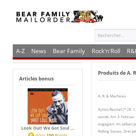
A-Z
News
Bear Family
Rock'n'Roll
R&
Produits de
A. 
Articles bonus
A. R. & Machines
Achim Reichel (* 28. 
wurde. Am 3. Februar
engagiert. Im selben 
Look Out! We Got Soul ...
Rolling Stones. Drei 
P
pour
150
Points