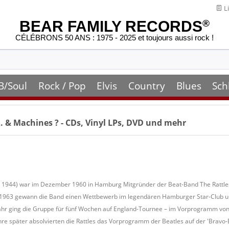
Li
BEAR FAMILY RECORDS
®
CÉLÉBRONS 50 ANS : 1975 - 2025 et toujours aussi rock !
B/Soul
Rock / Pop
Elvis
Country
Blues
Sch
R. & Machines
? - CDs, Vinyl LPs, DVD und mehr
1. 1944) war im Dezember 1960 in Hamburg Mitgründer der Beat-Band The Rattles
 1963 gewann die Band einen Wettbewerb im legendären Hamburger Star-Club und
Jahr ging die Gruppe für fünf Wochen auf England-Tournee – im Vorprogramm von 
Jahre später absolvierten die Rattles das Vorprogramm der Beatles auf der 'Bra