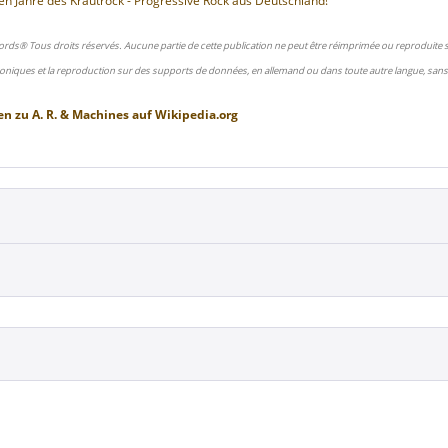
en Jahre des Krautrock - Progressive Rock aus Deutschland!
ords® Tous droits réservés. Aucune partie de cette publication ne peut être réimprimée ou reproduite
oniques et la reproduction sur des supports de données, en allemand ou dans toute autre langue, sans 
en zu
A. R. & Machines
auf
Wikipedia.org