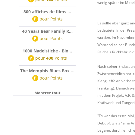
wenig später im Mittel
800 affiches de films ...
P
pour
Points
Es sollte aber ganz a
bedeutete. In der Pre
40 Years Bear Family R...
wurden. Im November 1
P
pour
Points
Während seiner Bundes
1000 Nadelstiche - Bio...
Reichels Rückkehr in d
P
pour
400
Points
Nach seiner Entlassu
The Memphis Blues Box ...
Zwischenzeitlich hat-
P
pour
Points
Klang- effekten arbeit
Franke (g). Danach wa
Montrer tout
mit dem Projekt A.R. 
Kraftwerk und Tanger
"Es war das erste Mal,
Debüt-Gig als "eine A
begann, durchlief ich