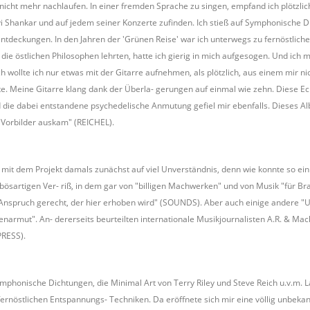
nicht mehr nachlaufen. In einer fremden Sprache zu singen, empfand ich plötzli
 Shankar und auf jedem seiner Konzerte zufinden. Ich stieß auf Symphonische Dic
Entdeckungen. In den Jahren der 'Grünen Reise' war ich unterwegs zu fernöstliche
ie östlichen Philosophen lehrten, hatte ich gierig in mich aufgesogen. Und ich 
ch wollte ich nur etwas mit der Gitarre aufnehmen, als plötzlich, aus einem mir 
. Meine Gitarre klang dank der Überla- gerungen auf einmal wie zehn. Diese Ec
die dabei entstandene psychedelische Anmutung gefiel mir ebenfalls. Dieses Al
 Vorbilder auskam" (REICHEL).
l mit dem Projekt damals zunächst auf viel Unverständnis, denn wie konnte so ein
bösartigen Ver- riß, in dem gar von "billigen Machwerken" und von Musik "für Bra
spruch gerecht, der hier erhoben wird" (SOUNDS). Aber auch einige andere "U
narmut". An- dererseits beurteilten internationale Musikjournalisten A.R. & Mach
RESS).
Symphonische Dichtungen, die Minimal Art von Terry Riley und Steve Reich u.v.m. 
ernöstlichen Entspannungs- Techniken. Da eröffnete sich mir eine völlig unbekannt