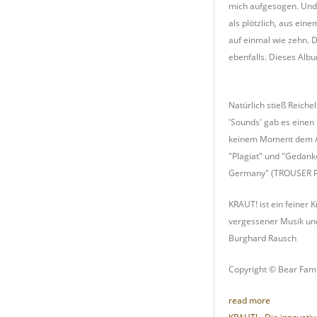
mich aufgesogen. Und i
als plötzlich, aus ei
auf einmal wie zehn. 
ebenfalls. Dieses Alb
Natürlich stieß Reiche
'Sounds' gab es einen 
keinem Moment dem An
"Plagiat" und "Gedanke
Germany" (TROUSER P
KRAUT! ist ein feiner 
vergessener Musik und
Burghard Rausch
Copyright © Bear Fami
read more