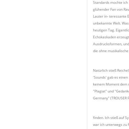
Standards mochte ich 
glühender Fan von Ravi
Lauter in- teressante 
unbekannte Welt. Was d
heutigen Tag. Eigentli
Echokaskaden erzeugte
Ausdrucksformen, und 
die ohne musikalische
Natürlich stieß Reiche
'Sounds' gab es einen 
keinem Moment dem An
"Plagiat" und "Gedanke
Germany" (TROUSER P
finden. Ich stieß auf 
war ich unterwegs zu f