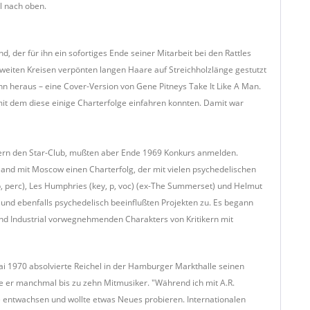
il nach oben.
der für ihn ein sofortiges Ende seiner Mitarbeit bei den Rattles
 weiten Kreisen verpönten langen Haare auf Streichholzlänge gestutzt
n heraus – eine Cover-Version von Gene Pitneys Take It Like A Man.
mit dem diese einige Charterfolge einfahren konnten. Damit war
ern den Star-Club, mußten aber Ende 1969 Konkurs anmelden.
land mit Moscow einen Charterfolg, der mit vielen psychedelischen
, b, perc), Les Humphries (key, p, voc) (ex-The Summerset) und Helmut
und ebenfalls psychedelisch beeinflußten Projekten zu. Es begann
und Industrial vorwegnehmenden Charakters von Kritikern mit
Mai 1970 absolvierte Reichel in der Hamburger Markthalle seinen
e er manchmal bis zu zehn Mitmusiker. "Während ich mit A.R.
e entwachsen und wollte etwas Neues probieren. Internationalen