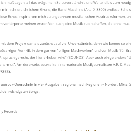
ch muß sagen, all das prägt mein Selbstverständnis und Weltbild bis zum heutige
nem mir nicht ersichtlichem Grund, die Band-Maschine (Akai X-3300) endlose Ech
Diese Echos inspirierten mich zu ungeahnten musikalischen Ausdrucksformen, un
um verkörperte meinen ersten Ver- such, eine Musik zu erschaffen, die ohne musi
l mit dem Projekt damals zunächst auf viel Unverständnis, denn wie konnte so ein
bösartigen Ver- riß, in dem gar von "billigen Machwerken" und von Musik "für Bra
spruch gerecht, der hier erhoben wird" (SOUNDS). Aber auch einige andere "U
narmut". An- dererseits beurteilten internationale Musikjournalisten A.R. & Mach
RESS).
Krautrock-Querschnitt in vier Ausgaben, regional nach Regionen – Norden, Mitte, Sü
 den wichtigsten Songs.
ly Records