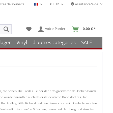
stes de souhaits
Assistance/aide
Français- FR
votre Panier
0,00 € *
lager
Vinyl
d'autres catégories
SALE
, die neben The Lords zu einer der erfolgreichsten deutschen Bands
 wurde daraufhin auch als erste deutsche Band dort regulär
Bo Diddley, Little Richard und den damals noch nicht sehr bekannten
vo-Beatles-Blitztournee' in München, Essen und Hamburg und standen