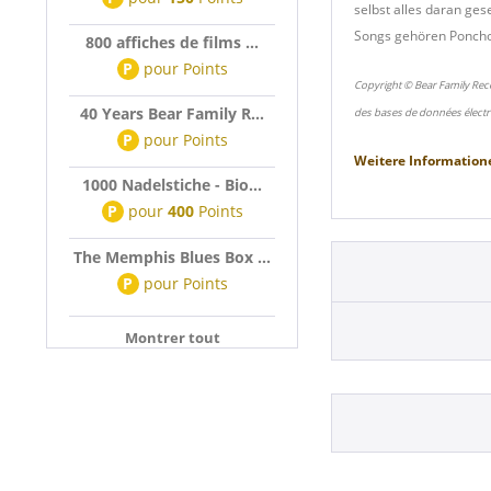
selbst alles daran ge
Songs gehören Poncho
800 affiches de films ...
P
pour
Points
Copyright © Bear Family Rec
40 Years Bear Family R...
des bases de données électr
P
pour
Points
Weitere Information
1000 Nadelstiche - Bio...
P
pour
400
Points
The Memphis Blues Box ...
P
pour
Points
Montrer tout