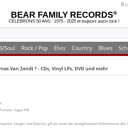
Li
BEAR FAMILY RECORDS
®
CÉLÉBRONS 50 ANS : 1975 - 2025 et toujours aussi rock !
B/Soul
Rock / Pop
Elvis
Country
Blues
Sch
nes Van Zandt
? - CDs, Vinyl LPs, DVD und mehr
as
Tomato, Sugar Hill
onist, Sänger und Gitarrist, gilt als eines der bestgehüteten Geheimnisse des St