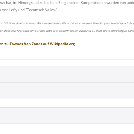
setzt hat, im Hintergrund zu bleiben. Einige seiner Kompositionen wurden von an
 And Lefty und "Tecumseh Valley."
ords® Tous droits réservés. Aucune partie de cette publication ne peut être réimprimée ou reproduite
oniques et la reproduction sur des supports de données, en allemand ou dans toute autre langue, sans 
en zu
Townes Van Zandt
auf
Wikipedia.org