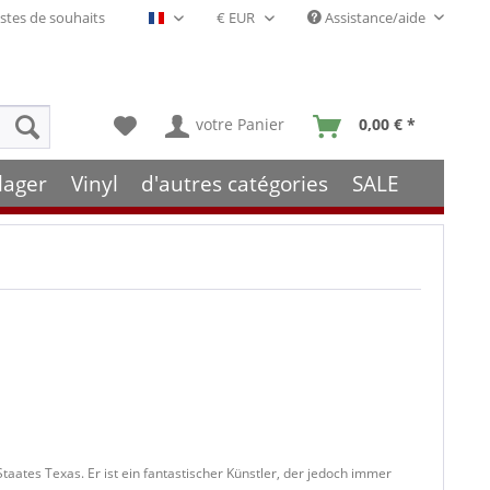
stes de souhaits
Assistance/aide
Français- FR
votre Panier
0,00 € *
lager
Vinyl
d'autres catégories
SALE
aates Texas. Er ist ein fantastischer Künstler, der jedoch immer