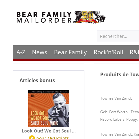
A-Z
News
Bear Family
Rock'n'Roll
R&
Produits de
Tow
Articles bonus
Townes Van Zandt
Geb. Fort Worth - Tex
Record Labels: Poppy, 
Look Out! We Got Soul ...
Townes Van Zandt, Komp
P
pour
150
Points