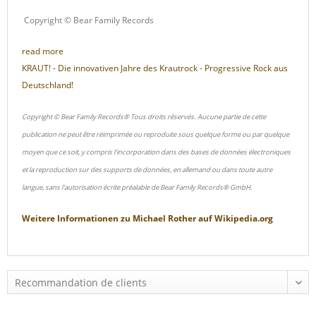
Copyright © Bear Family Records
read more
KRAUT! - Die innovativen Jahre des Krautrock - Progressive Rock aus
Deutschland!
Copyright © Bear Family Records® Tous droits réservés. Aucune partie de cette
publication ne peut être réimprimée ou reproduite sous quelque forme ou par quelque
moyen que ce soit, y compris l'incorporation dans des bases de données électroniques
et la reproduction sur des supports de données, en allemand ou dans toute autre
langue, sans l'autorisation écrite préalable de Bear Family Records® GmbH.
Weitere Informationen zu
Michael Rother
auf
Wikipedia.org