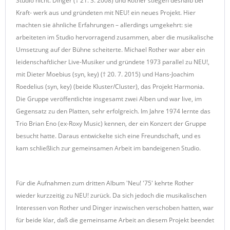
Studio nicht. Dinger († 21. 3. 2008) und Rother stiegen deshalb bei
Kraft- werk aus und gründeten mit NEU! ein neues Projekt. Hier
machten sie ähnliche Erfahrungen – allerdings umgekehrt: sie
arbeiteten im Studio hervorragend zusammen, aber die musikalische
Umsetzung auf der Bühne scheiterte. Michael Rother war aber ein
leidenschaftlicher Live-Musiker und gründete 1973 parallel zu NEU!,
mit Dieter Moebius (syn, key) († 20. 7. 2015) und Hans-Joachim
Roedelius (syn, key) (beide Kluster/Cluster), das Projekt Harmonia.
Die Gruppe veröffentlichte insgesamt zwei Alben und war live, im
Gegensatz zu den Platten, sehr erfolgreich. Im Jahre 1974 lernte das
Trio Brian Eno (ex-Roxy Music) kennen, der ein Konzert der Gruppe
besucht hatte. Daraus entwickelte sich eine Freundschaft, und es
kam schließlich zur gemeinsamen Arbeit im bandeigenen Studio.
Für die Aufnahmen zum dritten Album 'Neu! '75' kehrte Rother
wieder kurzzeitig zu NEU! zurück. Da sich jedoch die musikalischen
Interessen von Rother und Dinger inzwischen verschoben hatten, war
für beide klar, daß die gemeinsame Arbeit an diesem Projekt beendet