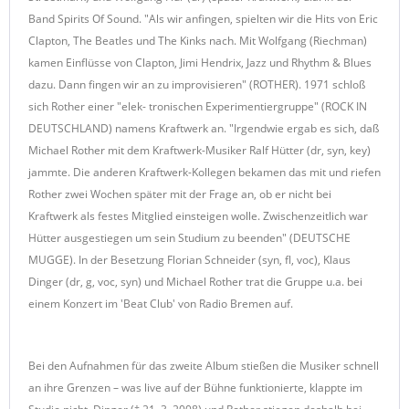
Band Spirits Of Sound. "Als wir anfingen, spielten wir die Hits von Eric
Clapton, The Beatles und The Kinks nach. Mit Wolfgang (Riechman)
kamen Einflüsse von Clapton, Jimi Hendrix, Jazz und Rhythm & Blues
dazu. Dann fingen wir an zu improvisieren" (ROTHER). 1971 schloß
sich Rother einer "elek- tronischen Experimentiergruppe" (ROCK IN
DEUTSCHLAND) namens Kraftwerk an. "Irgendwie ergab es sich, daß
Michael Rother mit dem Kraftwerk-Musiker Ralf Hütter (dr, syn, key)
jammte. Die anderen Kraftwerk-Kollegen bekamen das mit und riefen
Rother zwei Wochen später mit der Frage an, ob er nicht bei
Kraftwerk als festes Mitglied einsteigen wolle. Zwischenzeitlich war
Hütter ausgestiegen um sein Studium zu beenden" (DEUTSCHE
MUGGE). In der Besetzung Florian Schneider (syn, fl, voc), Klaus
Dinger (dr, g, voc, syn) und Michael Rother trat die Gruppe u.a. bei
einem Konzert im 'Beat Club' von Radio Bremen auf.
Bei den Aufnahmen für das zweite Album stießen die Musiker schnell
an ihre Grenzen – was live auf der Bühne funktionierte, klappte im