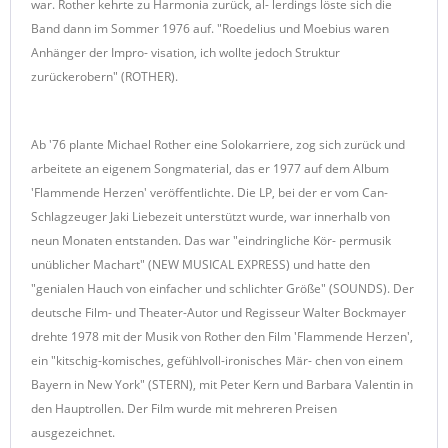
war. Rother kehrte zu Harmonia zurück, al- lerdings löste sich die
Band dann im Sommer 1976 auf. "Roedelius und Moebius waren
Anhänger der Impro- visation, ich wollte jedoch Struktur
zurückerobern" (ROTHER).
Ab '76 plante Michael Rother eine Solokarriere, zog sich zurück und
arbeitete an eigenem Songmaterial, das er 1977 auf dem Album
'Flammende Herzen' veröffentlichte. Die LP, bei der er vom Can-
Schlagzeuger Jaki Liebezeit unterstützt wurde, war innerhalb von
neun Monaten entstanden. Das war "eindringliche Kör- permusik
unüblicher Machart" (NEW MUSICAL EXPRESS) und hatte den
"genialen Hauch von einfacher und schlichter Größe" (SOUNDS). Der
deutsche Film- und Theater-Autor und Regisseur Walter Bockmayer
drehte 1978 mit der Musik von Rother den Film 'Flammende Herzen',
ein "kitschig-komisches, gefühlvoll-ironisches Mär- chen von einem
Bayern in New York" (STERN), mit Peter Kern und Barbara Valentin in
den Hauptrollen. Der Film wurde mit mehreren Preisen
ausgezeichnet.