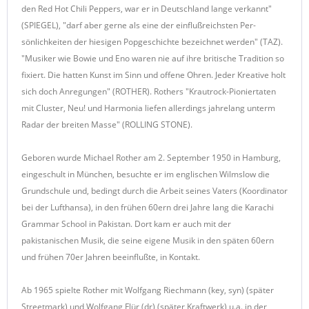
den Red Hot Chili Peppers, war er in Deutschland lange verkannt"
(SPIEGEL), "darf aber gerne als eine der einflußreichsten Per-
sönlichkeiten der hiesigen Popgeschichte bezeichnet werden" (TAZ).
"Musiker wie Bowie und Eno waren nie auf ihre britische Tradition so
fixiert. Die hatten Kunst im Sinn und offene Ohren. Jeder Kreative holt
sich doch Anregungen" (ROTHER). Rothers "Krautrock-Pioniertaten
mit Cluster, Neu! und Harmonia liefen allerdings jahrelang unterm
Radar der breiten Masse" (ROLLING STONE).
Geboren wurde Michael Rother am 2. September 1950 in Hamburg,
eingeschult in München, besuchte er im englischen Wilmslow die
Grundschule und, bedingt durch die Arbeit seines Vaters (Koordinator
bei der Lufthansa), in den frühen 60ern drei Jahre lang die Karachi
Grammar School in Pakistan. Dort kam er auch mit der
pakistanischen Musik, die seine eigene Musik in den späten 60ern
und frühen 70er Jahren beeinflußte, in Kontakt.
Ab 1965 spielte Rother mit Wolfgang Riechmann (key, syn) (später
Streetmark) und Wolfgang Flür (dr) (später Kraftwerk) u.a. in der